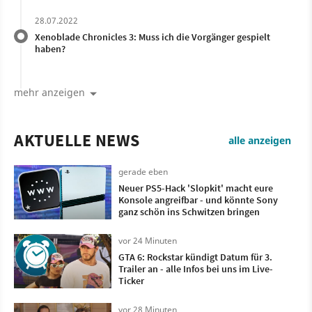
28.07.2022
Xenoblade Chronicles 3: Muss ich die Vorgänger gespielt
haben?
mehr anzeigen
AKTUELLE NEWS
alle anzeigen
gerade eben
Neuer PS5-Hack 'Slopkit' macht eure
Konsole angreifbar - und könnte Sony
ganz schön ins Schwitzen bringen
vor 24 Minuten
GTA 6: Rockstar kündigt Datum für 3.
Trailer an - alle Infos bei uns im Live-
Ticker
vor 28 Minuten