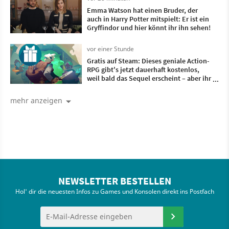
Emma Watson hat einen Bruder, der
auch in Harry Potter mitspielt: Er ist ein
Gryffindor und hier könnt ihr ihn sehen!
vor einer Stunde
Gratis auf Steam: Dieses geniale Action-
RPG gibt's jetzt dauerhaft kostenlos,
weil bald das Sequel erscheint – aber ihr
habt nur wenige Tage Zeit
mehr anzeigen
NEWSLETTER BESTELLEN
Hol' dir die neuesten Infos zu Games und Konsolen direkt ins Postfach