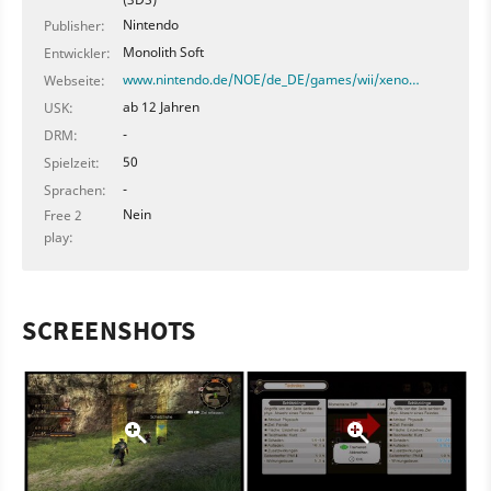
Nintendo
Publisher:
Monolith Soft
Entwickler:
www.nintendo.de/NOE/de_DE/games/wii/xeno…
Webseite:
ab 12 Jahren
USK:
-
DRM:
50
Spielzeit:
-
Sprachen:
Nein
Free 2
play:
SCREENSHOTS