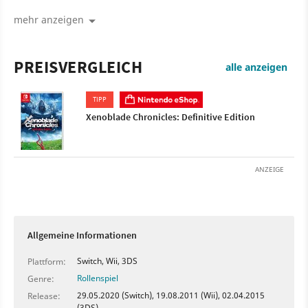
ein typisches JRPG mit Open World-Elementen. Neben
einer deutlich besseren Optik, wie man es von einem
mehr anzeigen
Remaster kennt, wurden keine weiteren Details bekannt
gegeben, was anders sein könnte. Xenoblade
Chronicles: Definitive Edition erscheint 2020 exklusiv für
PREISVERGLEICH
alle anzeigen
die Switch.
TIPP
Xenoblade Chronicles: Definitive Edition
ANZEIGE
Allgemeine Informationen
Switch, Wii, 3DS
Plattform:
Rollenspiel
Genre:
29.05.2020 (Switch), 19.08.2011 (Wii), 02.04.2015
Release:
(3DS)