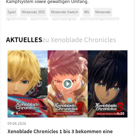
Kampfsystem sowie gewaltigen Umfang.
Spiel
Nintendo 3DS
Nintendo Switch
Wii
Nintendo
Rollenspiel
Nintendo
Monolith Soft
Xenoblade Chronicles
AKTUELLES
zu Xenoblade Chronicles
1
1:30
09.06.2026
Xenoblade Chronicles 1 bis 3 bekommen eine