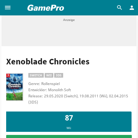
Xenoblade Chronicles
SWITCH
WII
3DS
Genre: Rollenspiel
Entwickler: Monolith Soft
Release: 29.05.2020 (Switch), 19.08.2011 (Wii), 02.04.2015
(3DS)
87
Wii