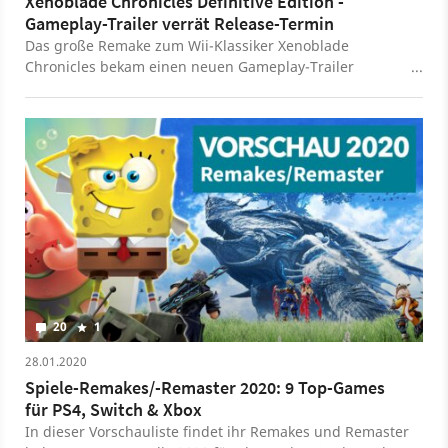
Xenoblade Chronicles Definitive Edition -
Gameplay-Trailer verrät Release-Termin
Das große Remake zum Wii-Klassiker Xenoblade
Chronicles bekam einen neuen Gameplay-Trailer
spendiert, der uns dann auch verraten hat, wann die
Neuauflage erscheint. Xenoblade Chronicles Definitive
Edition geht am 29. Mai 2020 exklusiv für Nintendo
Switch an den Start.
20
1
28.01.2020
Spiele-Remakes/-Remaster 2020: 9 Top-Games
für PS4, Switch & Xbox
In dieser Vorschauliste findet ihr Remakes und Remaster