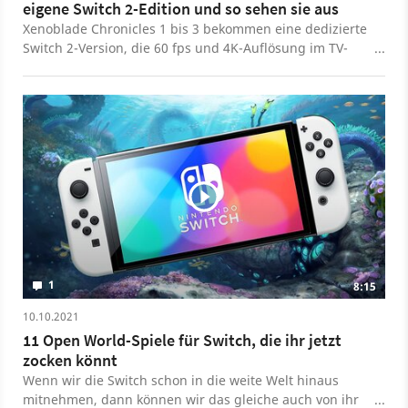
eigene Switch 2-Edition und so sehen sie aus
Xenoblade Chronicles 1 bis 3 bekommen eine dedizierte
Switch 2-Version, die 60 fps und 4K-Auflösung im TV-
Modus sowie 1080p im Handheld-Modus erreicht. Auch
für Cutscenes wurden Auflösung und Bildrate
verbessert. Zuzsätzlich gibt es neue Funktionen wie
einem Highspeed-Gefährt für das erste Spiel,
Söldnertrupp-Gefechte mit Klingen in Chronicles 2 und
ein Modus für Chronicles 3, in dem ihr gegen Wellen
von Gegnern kämpft. Die Switch 2-Version von
Xenoblade Chronicles erscheint am 9. Juni
(digital/Upgrade), beziehungsweise 30. Juli (physisch).
Xenoblade Chronicles 2 kommt am 30. Juli
(digital/Upgrade) und 1. Oktober (physisch), und
Xenoblade Chronicles 3 dann am 3. Dezember.
1
8:15
10.10.2021
11 Open World-Spiele für Switch, die ihr jetzt
zocken könnt
Wenn wir die Switch schon in die weite Welt hinaus
mitnehmen, dann können wir das gleiche auch von ihr