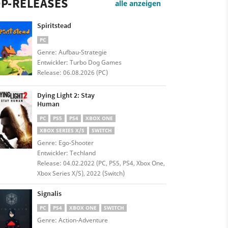
P-RELEASES
alle anzeigen
Spiritstead
PC
Genre: Aufbau-Strategie
Entwickler: Turbo Dog Games
Release: 06.08.2026 (PC)
Dying Light 2: Stay
Human
PC
PS5
PS4
XBOX ONE
XBOX SERIES X/S
SWITCH
Genre: Ego-Shooter
Entwickler: Techland
Release: 04.02.2022 (PC, PS5, PS4, Xbox One,
Xbox Series X/S), 2022 (Switch)
Signalis
PC
PS4
XBOX ONE
SWITCH
Genre: Action-Adventure