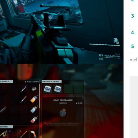
3
4
5
meh