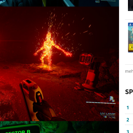
meh
SP
1
2
3