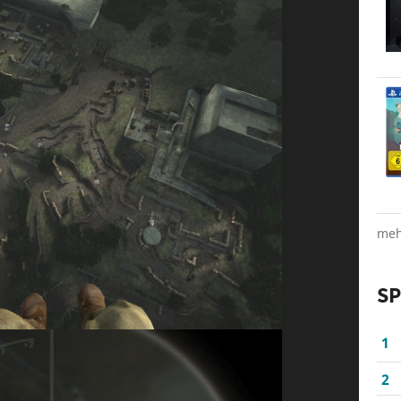
meh
SP
1
2