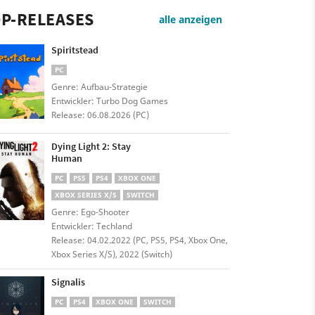
P-RELEASES
alle anzeigen
Spiritstead
PC
Genre: Aufbau-Strategie
Entwickler: Turbo Dog Games
Release: 06.08.2026 (PC)
Dying Light 2: Stay
Human
PC
PS5
PS4
XBOX ONE
XBOX SERIES X/S
SWITCH
Genre: Ego-Shooter
Entwickler: Techland
Release: 04.02.2022 (PC, PS5, PS4, Xbox One,
Xbox Series X/S), 2022 (Switch)
Signalis
PC
PS4
XBOX ONE
SWITCH