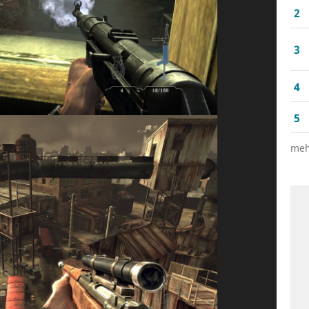
2
3
4
5
meh