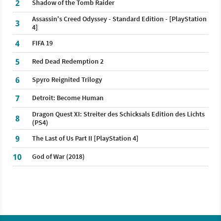
2
Shadow of the Tomb Raider
Assassin's Creed Odyssey - Standard Edition - [PlayStation
3
4]
4
FIFA 19
5
Red Dead Redemption 2
6
Spyro Reignited Trilogy
7
Detroit: Become Human
Dragon Quest XI: Streiter des Schicksals Edition des Lichts
8
(PS4)
9
The Last of Us Part II [PlayStation 4]
10
God of War (2018)