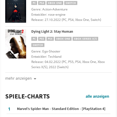
PC
PS4
XBOX ONE
SWITCH
Genre: Action-Adventure
Entwickler: rose-engine
Release: 27.10.2022 (PC, PS4, Xbox One, Switch)
Dying Light 2: Stay Human
PC
PS5
PS4
XBOX ONE
XBOX SERIES X/S
SWITCH
Genre: Ego-Shooter
Entwickler: Techland
Release: 04.02.2022 (PC, PS5, PS4, Xbox One, Xbox
Series X/S), 2022 (Switch)
mehr anzeigen
SPIELE-CHARTS
alle anzeigen
1
Marvel’s Spider-Man - Standard Edition - [PlayStation 4]