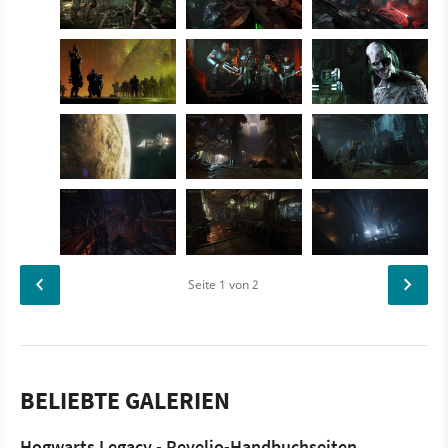
Seite
1
von 2
BELIEBTE GALERIEN
Hogwarts Legacy - Revelio-Handbuchseiten