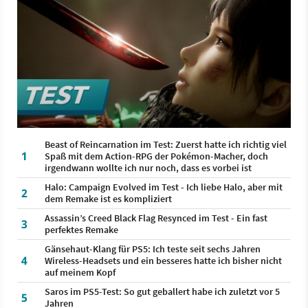
Beast of Reincarnation im Test: Zuerst hatte ich richtig viel
1
Spaß mit dem Action-RPG der Pokémon-Macher, doch
irgendwann wollte ich nur noch, dass es vorbei ist
Halo: Campaign Evolved im Test - Ich liebe Halo, aber mit
2
dem Remake ist es kompliziert
Assassin’s Creed Black Flag Resynced im Test - Ein fast
3
perfektes Remake
Gänsehaut-Klang für PS5: Ich teste seit sechs Jahren
4
Wireless-Headsets und ein besseres hatte ich bisher nicht
auf meinem Kopf
Saros im PS5-Test: So gut geballert habe ich zuletzt vor 5
5
Jahren