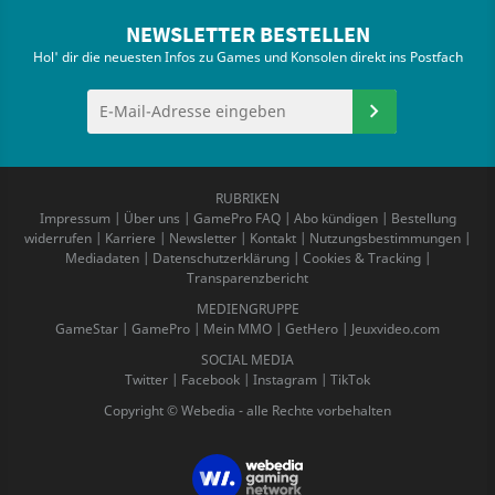
NEWSLETTER BESTELLEN
Hol' dir die neuesten Infos zu Games und Konsolen direkt ins Postfach
RUBRIKEN
Impressum
|
Über uns
|
GamePro FAQ
|
Abo kündigen
|
Bestellung
widerrufen
|
Karriere
|
Newsletter
|
Kontakt
|
Nutzungsbestimmungen
|
Mediadaten
|
Datenschutzerklärung
|
Cookies & Tracking
|
Transparenzbericht
MEDIENGRUPPE
GameStar
|
GamePro
|
Mein MMO
|
GetHero
|
Jeuxvideo.com
SOCIAL MEDIA
Twitter
|
Facebook
|
Instagram
|
TikTok
Copyright © Webedia - alle Rechte vorbehalten