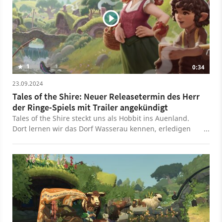
1
0:34
23.09.2024
Tales of the Shire: Neuer Releasetermin des Herr
der Ringe-Spiels mit Trailer angekündigt
Tales of the Shire steckt uns als Hobbit ins Auenland.
Dort lernen wir das Dorf Wasserau kennen, erledigen
Quests für die dort ansässigen NPCs und bauen unsere
eigene Hobbithöhle weiter aus. Dafür schalten wir
Möbel frei, arbeiten im Garten und kochen für hungrige
Gäste, um unsere Beziehungen innerhalb des Ortes zu
verbessern. Nachdem der ursprünglich angekündigte
Release Ende 2024 ins Wasser fiel, gibt es jetzt mit
einem kleinen Trailer einen neuen Termin. Am 25. März
2025 soll Tales of the Shire für PS5, Xbox Series,