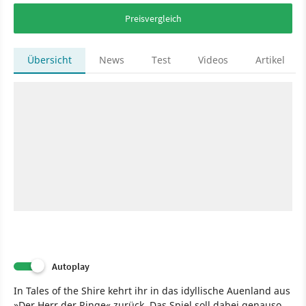
Preisvergleich
Übersicht
News
Test
Videos
Artikel
Autoplay
In Tales of the Shire kehrt ihr in das idyllische Auenland aus
»Der Herr der Ringe« zurück. Das Spiel soll dabei genauso