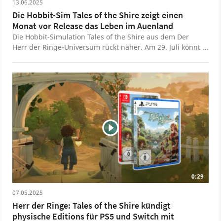
13.06.2025
Die Hobbit-Sim Tales of the Shire zeigt einen
Monat vor Release das Leben im Auenland
Die Hobbit-Simulation Tales of the Shire aus dem Der
Herr der Ringe-Universum rückt näher. Am 29. Juli könnt
ihr euch als griesgrämiger Halbling in einer
gemütlichen Höhle im Auenland einnisten und mit
leckerem Essen in der Nachbarschaft beliebt machen.
Wenige Wochen vor der geplanten Veröffentlichung gibt
es von Entwickler Weta Workshop auf der Wholesome
Direct 2025 noch einmal einen neuen Trailer mit
Eindrücken aus dem Auenland. Mehr zu Tales of the
Shire: Unsere Preview zur Beta Tales of the Shire
erscheint am 29. Juli für PS5, Xbox Series X/S, Nintendo
Switch und PC.
0:29
07.05.2025
Herr der Ringe: Tales of the Shire kündigt
physische Editions für PS5 und Switch mit