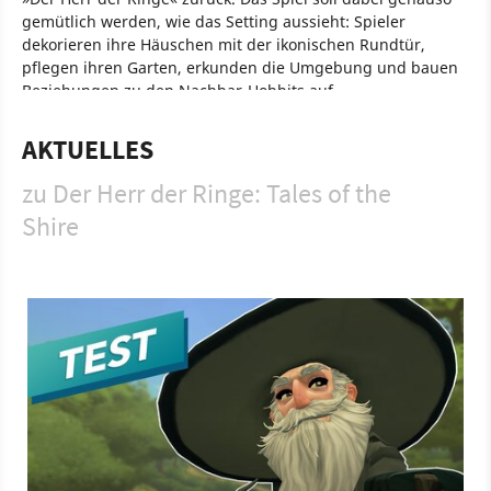
gemütlich werden, wie das Setting aussieht: Spieler
dekorieren ihre Häuschen mit der ikonischen Rundtür,
pflegen ihren Garten, erkunden die Umgebung und bauen
Beziehungen zu den Nachbar-Hobbits auf.
Spiel
Nintendo Switch
PC
Nintendo
PlayStation
Xbox
AKTUELLES
Lebenssimulation
Private Division
PlayStation 5
zu Der Herr der Ringe: Tales of the
Shire