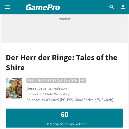
Der Herr der Ringe: Tales of the
Shire
PS5
XBOX SERIES X/S
SWITCH
PC
Genre: Lebenssimulation
Entwickler: Weta Workshop
Release: 29.07.2025 (PC, PS5, Xbox Series X/S, Switch)
60
PC,PS5,Xbox Series X/S,Switch 2