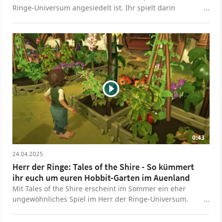
Ringe-Universum angesiedelt ist. Ihr spielt darin
Hobbits und lebt ein ruhiges Leben im Auenland, das
sich spielerisch am ehesten mit Animal Crossing oder
Stardew Valley vergleichen lässt. Im neuen Video kommt
das Entwicklerteam von Wētā Workshop zu Wort, zeigt
Behind-the-Scenes-Aufnahmen und gibt noch einmal
einen Überblick über die verschiedenen Features des
Spiels. Wir konnten bereits eine frühe Alpha-Version
anspielen. Unsere Eindrücke gibt's in der Preview zum
Hobbit-Simulator. Tales of the Shire soll am 29. Juli 2025
für PS5, Xbox Series X/S, Nintendo Switch und PC
erscheinen.
0:43
24.04.2025
Herr der Ringe: Tales of the Shire - So kümmert
ihr euch um euren Hobbit-Garten im Auenland
Mit Tales of the Shire erscheint im Sommer ein eher
ungewöhnliches Spiel im Herr der Ringe-Universum.
Hier übernehmt ihr die Rolle eines Hobbits, der oder die
im Auenland ein friedliches Leben führt. Abseits von