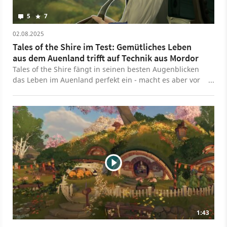
5
7
02.08.2025
Tales of the Shire im Test: Gemütliches Leben
aus dem Auenland trifft auf Technik aus Mordor
Tales of the Shire fängt in seinen besten Augenblicken
das Leben im Auenland perfekt ein - macht es aber vor
allem mit seiner technischen Performance wieder
kaputt.
1:43