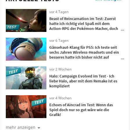
vor 4 Tagen
Beast of Reincarnation im Test: Zuerst
hatte ich richtig viel Spaß mit dem
Action-RPG der Pokémon-Macher, doch
irgendwann wollte ich nur noch, dass es
vorbei ist
vor 6 Tagen
Gänsehaut-Klang für PS5: Ich teste seit
sechs Jahren Wireless-Headsets und ein
besseres hatte ich bisher nicht auf
meinem Kopf
vor 2 Wochen
Halo: Campaign Evolved im Test - Ich
liebe Halo, aber mit dem Remake ist es
kompliziert
vor 4 Wochen
Echoes of Aincrad im Test: Wenn das
Spiel doch nur so gut wäre wie die
Grafik!
mehr anzeigen