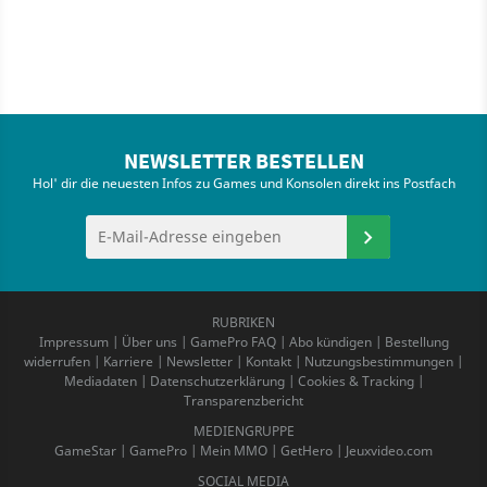
NEWSLETTER BESTELLEN
Hol' dir die neuesten Infos zu Games und Konsolen direkt ins Postfach
RUBRIKEN
Impressum
|
Über uns
|
GamePro FAQ
|
Abo kündigen
|
Bestellung
widerrufen
|
Karriere
|
Newsletter
|
Kontakt
|
Nutzungsbestimmungen
|
Mediadaten
|
Datenschutzerklärung
|
Cookies & Tracking
|
Transparenzbericht
MEDIENGRUPPE
GameStar
|
GamePro
|
Mein MMO
|
GetHero
|
Jeuxvideo.com
SOCIAL MEDIA