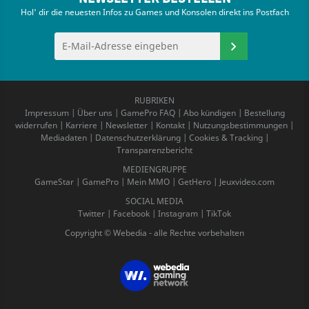
Hol' dir die neuesten Infos zu Games und Konsolen direkt ins Postfach
RUBRIKEN
Impressum
|
Über uns
|
GamePro FAQ
|
Abo kündigen
|
Bestellung
widerrufen
|
Karriere
|
Newsletter
|
Kontakt
|
Nutzungsbestimmungen
|
Mediadaten
|
Datenschutzerklärung
|
Cookies & Tracking
|
Transparenzbericht
MEDIENGRUPPE
GameStar
|
GamePro
|
Mein MMO
|
GetHero
|
Jeuxvideo.com
SOCIAL MEDIA
Twitter
|
Facebook
|
Instagram
|
TikTok
Copyright © Webedia - alle Rechte vorbehalten