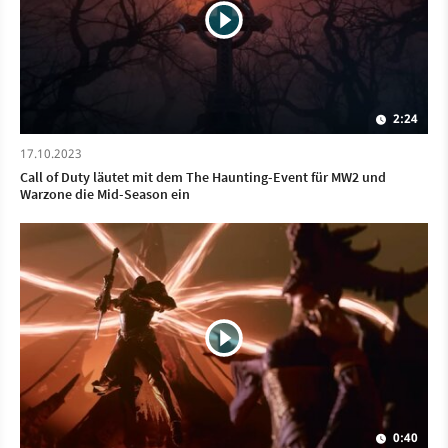
2:24
17.10.2023
Call of Duty läutet mit dem The Haunting-Event für MW2 und
Warzone die Mid-Season ein
0:40