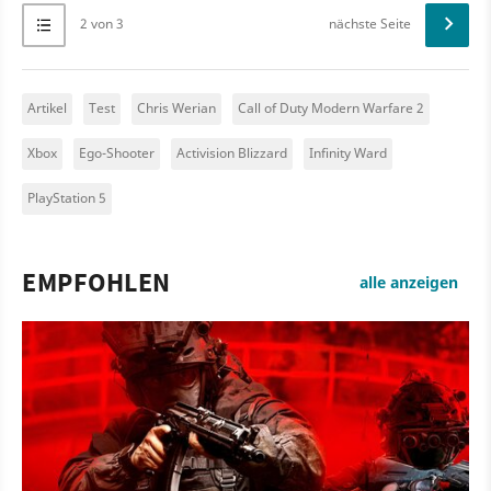
2 von 3
nächste Seite
Artikel
Test
Chris Werian
Call of Duty Modern Warfare 2
Xbox
Ego-Shooter
Activision Blizzard
Infinity Ward
PlayStation 5
EMPFOHLEN
alle anzeigen