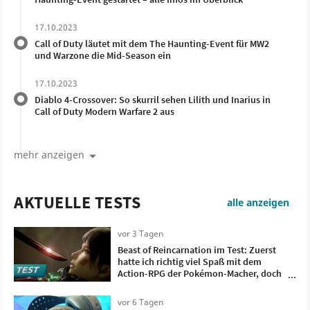
17.10.2023
Call of Duty läutet mit dem The Haunting-Event für MW2
und Warzone die Mid-Season ein
17.10.2023
Diablo 4-Crossover: So skurril sehen Lilith und Inarius in
Call of Duty Modern Warfare 2 aus
mehr anzeigen
AKTUELLE TESTS
alle anzeigen
vor 3 Tagen
Beast of Reincarnation im Test: Zuerst
hatte ich richtig viel Spaß mit dem
Action-RPG der Pokémon-Macher, doch
irgendwann wollte ich nur noch, dass es
vorbei ist
vor 6 Tagen