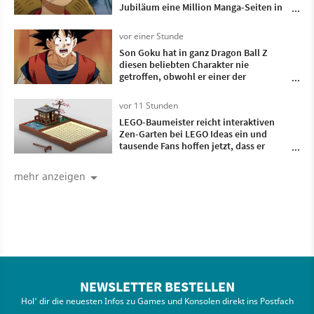
Jubiläum eine Million Manga-Seiten in
102 Sprachen – aber die Community
wittert KI-Übersetzungen
vor einer Stunde
Son Goku hat in ganz Dragon Ball Z
diesen beliebten Charakter nie
getroffen, obwohl er einer der
wichtigsten Gegner war
vor 11 Stunden
LEGO-Baumeister reicht interaktiven
Zen-Garten bei LEGO Ideas ein und
tausende Fans hoffen jetzt, dass er
Realität wird
mehr anzeigen
NEWSLETTER BESTELLEN
Hol' dir die neuesten Infos zu Games und Konsolen direkt ins Postfach