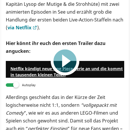
Kapitän Lysop der Mutige & die Strohhüte) mit zwei
animierten Episoden in See und erzählt grob die
Handlung der ersten beiden Live-Action-Staffeln nach
(
via Netflix
).
Hier könnt ihr euch den ersten Trailer dazu
angucken:
1:01
Netflix kündigt neue One Piece-Serie an und die kommt
in tausenden kleinen Teilen
Autoplay
Allerdings geschieht das in der Kürze der Zeit
logischerweise nicht 1:1, sondern
“vollgepackt mit
Comedy
”, wie wir es aus anderen LEGO-Filmen und
Spielen schon gewohnt sind. Damit soll das Projekt
auch ein “
perfekter Einstieg
” für neue Fans werden –