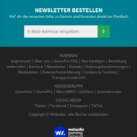
NEWSLETTER BESTELLEN
Hol' dir die neuesten Infos zu Games und Konsolen direkt ins Postfach
RUBRIKEN
Impressum
|
Über uns
|
GamePro FAQ
|
Abo kündigen
|
Bestellung
widerrufen
|
Karriere
|
Newsletter
|
Kontakt
|
Nutzungsbestimmungen
|
Mediadaten
|
Datenschutzerklärung
|
Cookies & Tracking
|
Transparenzbericht
MEDIENGRUPPE
GameStar
|
GamePro
|
Mein MMO
|
GetHero
|
Jeuxvideo.com
SOCIAL MEDIA
Twitter
|
Facebook
|
Instagram
|
TikTok
Copyright © Webedia - alle Rechte vorbehalten