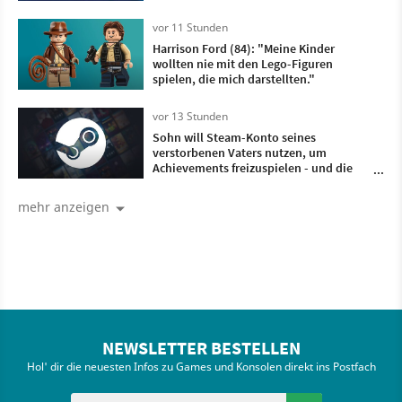
weiblicher Fisch sein
vor 11 Stunden
Harrison Ford (84): "Meine Kinder
wollten nie mit den Lego-Figuren
spielen, die mich darstellten."
vor 13 Stunden
Sohn will Steam-Konto seines
verstorbenen Vaters nutzen, um
Achievements freizuspielen - und die
Community rät: Lass das nicht Valve
wissen!
mehr anzeigen
NEWSLETTER BESTELLEN
Hol' dir die neuesten Infos zu Games und Konsolen direkt ins Postfach