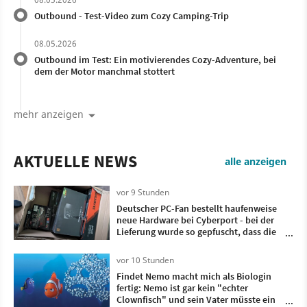
Outbound - Test-Video zum Cozy Camping-Trip
08.05.2026
Outbound im Test: Ein motivierendes Cozy-Adventure, bei
dem der Motor manchmal stottert
mehr anzeigen
AKTUELLE NEWS
alle anzeigen
vor 9 Stunden
Deutscher PC-Fan bestellt haufenweise
neue Hardware bei Cyberport - bei der
Lieferung wurde so gepfuscht, dass die
meisten Kartons verbeult und
eingerissen sind
vor 10 Stunden
Findet Nemo macht mich als Biologin
fertig: Nemo ist gar kein "echter
Clownfisch" und sein Vater müsste ein