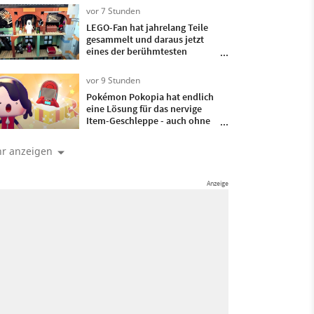
Vater verband
vor 7 Stunden
LEGO-Fan hat jahrelang Teile
gesammelt und daraus jetzt
eines der berühmtesten
Spukhäuser der
Fernsehgeschichte gebaut
vor 9 Stunden
Pokémon Pokopia hat endlich
eine Lösung für das nervige
Item-Geschleppe - auch ohne
DLC macht mir das mein Leben
als Ditto leichter
r anzeigen