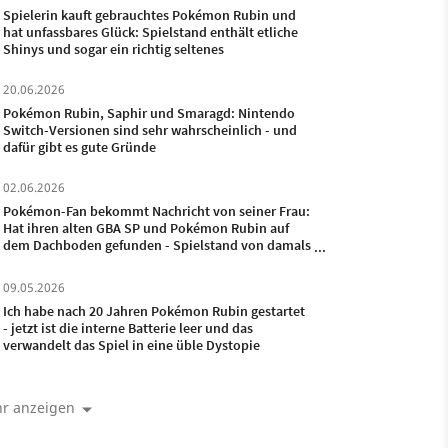
Spielerin kauft gebrauchtes Pokémon Rubin und
hat unfassbares Glück: Spielstand enthält etliche
Shinys und sogar ein richtig seltenes
20.06.2026
Pokémon Rubin, Saphir und Smaragd: Nintendo
Switch-Versionen sind sehr wahrscheinlich - und
dafür gibt es gute Gründe
02.06.2026
Pokémon-Fan bekommt Nachricht von seiner Frau:
Hat ihren alten GBA SP und Pokémon Rubin auf
dem Dachboden gefunden - Spielstand von damals
ist noch drauf
09.05.2026
Ich habe nach 20 Jahren Pokémon Rubin gestartet
- jetzt ist die interne Batterie leer und das
verwandelt das Spiel in eine üble Dystopie
r anzeigen