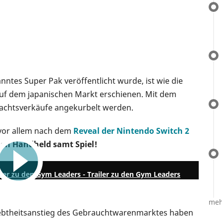
P
anntes Super Pak veröffentlicht wurde, ist wie die
auf dem japanischen Markt erschienen. Mit dem
nachtsverkäufe angekurbelt werden.
t vor allem nach dem
Reveal der Nintendo Switch 2
den Handheld samt Spiel!
1:52
er zu den Gym Leaders - Trailer zu den Gym Leaders
meh
liebtheitsanstieg des Gebrauchtwarenmarktes haben