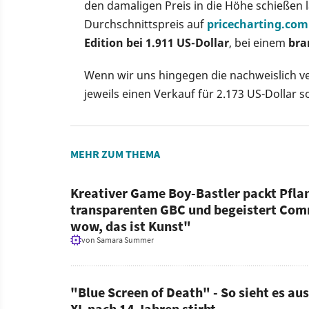
den damaligen Preis in die Höhe schießen 
Durchschnittspreis auf
pricecharting.com
Edition bei 1.911 US-Dollar
, bei einem
bra
Wenn wir uns hingegen die nachweislich ve
jeweils einen Verkauf für 2.173 US-Dollar 
MEHR ZUM THEMA
Kreativer Game Boy-Bastler packt Pflan
transparenten GBC und begeistert Co
wow, das ist Kunst"
von
Samara Summer
"Blue Screen of Death" - So sieht es a
XL nach 14 Jahren stirbt