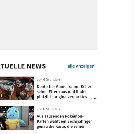
KTUELLE NEWS
alle anzeigen
vor 4 Stunden
Deutscher Gamer räumt Keller
seiner Eltern aus und findet
1
plötzlich originalverpacktes
Pokémon Stadium-Bundle mit
Transfer-Pak wieder
vor 6 Stunden
Aus Tausenden Pokémon-
Karten wählt ein Sechsjähriger
1
genau die Karte, die seinen
verstorbenen Opa mit seinem