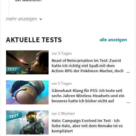
mehr anzeigen
AKTUELLE TESTS
alle anzeigen
vor 3 Tagen
Beast of Reincarnation im Test: Zuerst
hatte ich richtig viel Spaß mit dem
Action-RPG der Pokémon-Macher, doch
irgendwann wollte ich nur noch, dass es
vorbei ist
vor 5 Tagen
Gänsehaut-Klang für PS5: Ich teste seit
sechs Jahren Wireless-Headsets und ein
besseres hatte ich bisher nicht auf
meinem Kopf
vor 2 Wochen
Halo: Campaign Evolved im Test - Ich
liebe Halo, aber mit dem Remake ist es
kompliziert