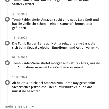
Staffel 2 weiter
31.10.2024
Tomb Raider-Serie: Amazon sucht eine neue Lara Croft und
hat sie vielleicht schon in einem Game of Thrones-Star
gefunden
13.10.2024
Die Tomb Raider-Serie auf Netflix zeigt uns eine Lara, die
sich beim Spagat zwischen Emotionen und Action verrenkt
09.10.2024
Tomb Raider-Serie startet morgen auf Netflix - Alles, was ihr
zur Animationsserie mit Lara Croft wissen müsst
16.07.2024
Ab heute 3 Spiele bei Amazon zum Prime Day geschenkt:
Sichert euch jetzt diese Titel nur für kurze Zeit und das
müsst ihr beachten
mehr anzeigen