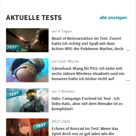
AKTUELLE TESTS
alle anzeigen
vor 4 Tagen
Beast of Reincarnation im Test: Zuerst
hatte ich richtig viel Spaß mit dem
Action-RPG der Pokémon-Macher, doch
irgendwann wollte ich nur noch, dass es
vorbei ist
vor einer Woche
Gänsehaut-Klang für PS5: Ich teste seit
sechs Jahren Wireless-Headsets und ein
besseres hatte ich bisher nicht auf
meinem Kopf
vor 2 Wochen
Halo: Campaign Evolved im Test - Ich
liebe Halo, aber mit dem Remake ist es
kompliziert
08.07.2026
Echoes of Aincrad im Test: Wenn das
Spiel doch nur so gut wäre wie die