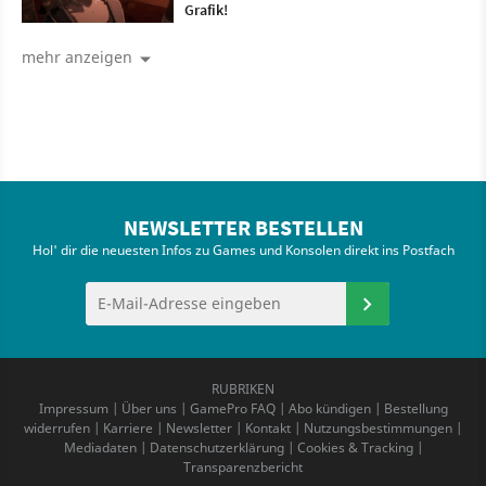
Grafik!
mehr anzeigen
NEWSLETTER BESTELLEN
Hol' dir die neuesten Infos zu Games und Konsolen direkt ins Postfach
RUBRIKEN
Impressum
|
Über uns
|
GamePro FAQ
|
Abo kündigen
|
Bestellung
widerrufen
|
Karriere
|
Newsletter
|
Kontakt
|
Nutzungsbestimmungen
|
Mediadaten
|
Datenschutzerklärung
|
Cookies & Tracking
|
Transparenzbericht