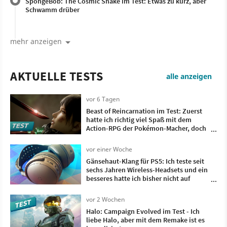
SpongeBob: The Cosmic Shake im Test: Etwas zu kurz, aber
Schwamm drüber
mehr anzeigen
AKTUELLE TESTS
alle anzeigen
vor 6 Tagen
Beast of Reincarnation im Test: Zuerst
hatte ich richtig viel Spaß mit dem
Action-RPG der Pokémon-Macher, doch
irgendwann wollte ich nur noch, dass es
vorbei ist
vor einer Woche
Gänsehaut-Klang für PS5: Ich teste seit
sechs Jahren Wireless-Headsets und ein
besseres hatte ich bisher nicht auf
meinem Kopf
vor 2 Wochen
Halo: Campaign Evolved im Test - Ich
liebe Halo, aber mit dem Remake ist es