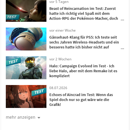
vor 5 Tagen
Beast of Reincarnation im Test: Zuerst
hatte ich richtig viel Spaß mit dem
Action-RPG der Pokémon-Macher, doch
irgendwann wollte ich nur noch, dass es
vorbei ist
vor einer Woche
Gänsehaut-Klang für PS5: Ich teste seit
sechs Jahren Wireless-Headsets und ein
besseres hatte ich bisher nicht auf
meinem Kopf
vor 2 Wochen
Halo: Campaign Evolved im Test - Ich
liebe Halo, aber mit dem Remake ist es
kompliziert
08.07.2026
Echoes of Aincrad im Test: Wenn das
Spiel doch nur so gut wäre wie die
Grafik!
mehr anzeigen