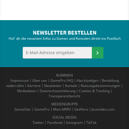
NEWSLETTER BESTELLEN
Hol' dir die neuesten Infos zu Games und Konsolen direkt ins Postfach
RUBRIKEN
Impressum
|
Über uns
|
GamePro FAQ
|
Abo kündigen
|
Bestellung
widerrufen
|
Karriere
|
Newsletter
|
Kontakt
|
Nutzungsbestimmungen
|
Mediadaten
|
Datenschutzerklärung
|
Cookies & Tracking
|
Transparenzbericht
MEDIENGRUPPE
GameStar
|
GamePro
|
Mein MMO
|
GetHero
|
Jeuxvideo.com
SOCIAL MEDIA
Twitter
|
Facebook
|
Instagram
|
TikTok