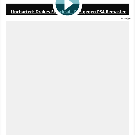
Uncharted: Drakes Schicksal - PS3 gegen PS4 Remaster