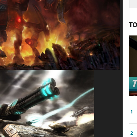
TO
1
2