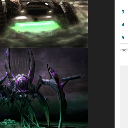
3
4
5
meh