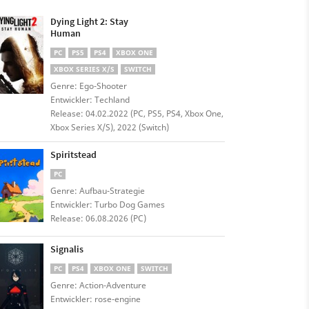
Dying Light 2: Stay
Human
PC
PS5
PS4
XBOX ONE
XBOX SERIES X/S
SWITCH
Genre: Ego-Shooter
Entwickler: Techland
Release: 04.02.2022 (PC, PS5, PS4, Xbox One,
Xbox Series X/S), 2022 (Switch)
Spiritstead
PC
Genre: Aufbau-Strategie
Entwickler: Turbo Dog Games
Release: 06.08.2026 (PC)
Signalis
PC
PS4
XBOX ONE
SWITCH
Genre: Action-Adventure
Entwickler: rose-engine