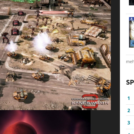
meh
SP
1
2
3