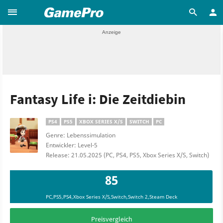
Fantasy Life i: Die Zeitdiebin
PS4
PS5
XBOX SERIES X/S
SWITCH
PC
Genre: Lebenssimulation
Entwickler: Level-5
Release: 21.05.2025 (PC, PS4, PS5, Xbox Series X/S, Switch)
85
PC,PS5,PS4,Xbox Series X/S,Switch,Switch 2,Steam Deck
Preisvergleich