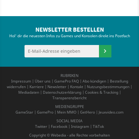
NEWSLETTER BESTELLEN
Hol' dir die neuesten Infos zu Games und Konsolen direkt ins Postfach
RUBRIKEN
Impressum
|
Über uns
|
GamePro FAQ
|
Abo kündigen
|
Bestellung
widerrufen
|
Karriere
|
Newsletter
|
Kontakt
|
Nutzungsbestimmungen
|
Mediadaten
|
Datenschutzerklärung
|
Cookies & Tracking
|
Transparenzbericht
MEDIENGRUPPE
GameStar
|
GamePro
|
Mein MMO
|
GetHero
|
Jeuxvideo.com
SOCIAL MEDIA
Twitter
|
Facebook
|
Instagram
|
TikTok
Copyright © Webedia - alle Rechte vorbehalten