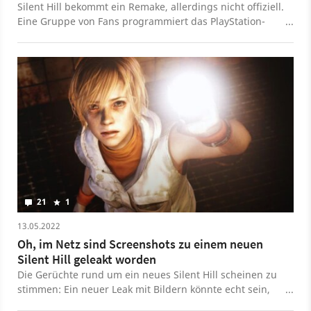
Silent Hill bekommt ein Remake, allerdings nicht offiziell.
Eine Gruppe von Fans programmiert das PlayStation-
Spiel von 1999 mit beeindruckender UE5-Technik nach.
21
1
13.05.2022
Oh, im Netz sind Screenshots zu einem neuen
Silent Hill geleakt worden
Die Gerüchte rund um ein neues Silent Hill scheinen zu
stimmen: Ein neuer Leak mit Bildern könnte echt sein,
weil er direkt danach wieder gelöscht werden musste.