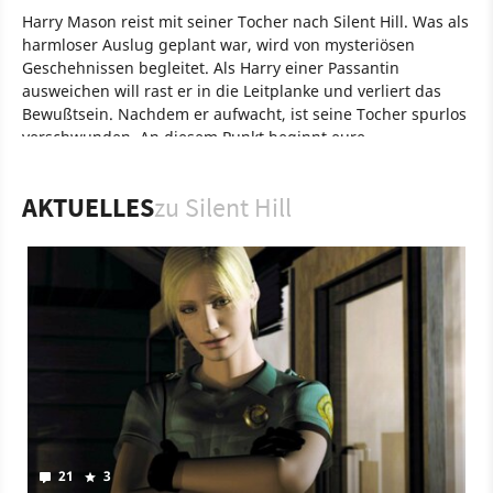
Harry Mason reist mit seiner Tocher nach Silent Hill. Was als
harmloser Auslug geplant war, wird von mysteriösen
Geschehnissen begleitet. Als Harry einer Passantin
ausweichen will rast er in die Leitplanke und verliert das
Bewußtsein. Nachdem er aufwacht, ist seine Tocher spurlos
verschwunden. An diesem Punkt beginnt eure
grauenerregende Reise durch Silent Hill.
Spiel
PlayStation
PlayStation
Adventure
Konami
AKTUELLES
zu Silent Hill
Konami Corporation
Silent Hill
21
3