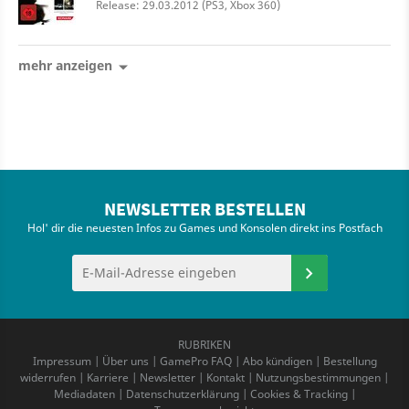
Release: 29.03.2012 (PS3, Xbox 360)
mehr anzeigen
NEWSLETTER BESTELLEN
Hol' dir die neuesten Infos zu Games und Konsolen direkt ins Postfach
RUBRIKEN
Impressum
|
Über uns
|
GamePro FAQ
|
Abo kündigen
|
Bestellung
widerrufen
|
Karriere
|
Newsletter
|
Kontakt
|
Nutzungsbestimmungen
|
Mediadaten
|
Datenschutzerklärung
|
Cookies & Tracking
|