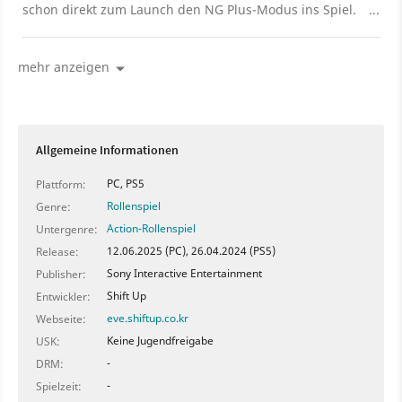
schon direkt zum Launch den NG Plus-Modus ins Spiel.
Das freut Spieler*innen, ruft aber auch eine allgemeine
Diskussion hervor.
mehr anzeigen
Allgemeine Informationen
PC, PS5
Plattform:
Rollenspiel
Genre:
Action-Rollenspiel
Untergenre:
12.06.2025 (PC), 26.04.2024 (PS5)
Release:
Sony Interactive Entertainment
Publisher:
Shift Up
Entwickler:
eve.shiftup.co.kr
Webseite:
Keine Jugendfreigabe
USK:
-
DRM:
-
Spielzeit: