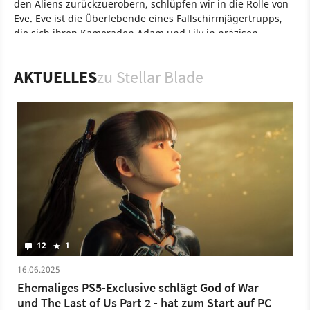
den Aliens zurückzuerobern, schlüpfen wir in die Rolle von
Eve. Eve ist die Überlebende eines Fallschirmjägertrupps,
die sich ihren Kameraden Adam und Lily in präzisen
Kämpfen den Gegnern der postapokalyptischen Welt stellt.
Das Action-Abenteuer erschien ursprünglich exklusiv für die
AKTUELLES
zu Stellar Blade
PS5, 2025 schafft es das Spiel aber auch auf den PC.
Spiel
PC
PlayStation
Action-Rollenspiel
Rollenspiel
PlayStation 5
Shift Up
Stellar Blade
12
1
16.06.2025
Ehemaliges PS5-Exclusive schlägt God of War
und The Last of Us Part 2 - hat zum Start auf PC