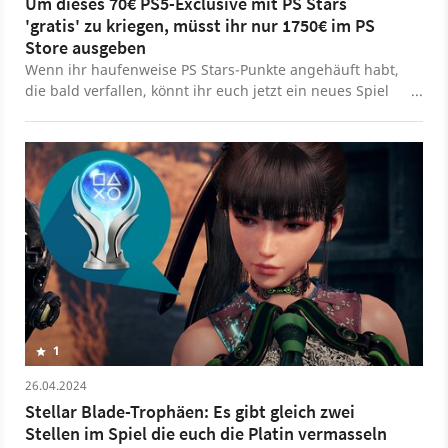
Um dieses 70€ PS5-Exclusive mit PS Stars
'gratis' zu kriegen, müsst ihr nur 1750€ im PS
Store ausgeben
Wenn ihr haufenweise PS Stars-Punkte angehäuft habt,
die bald verfallen, könnt ihr euch jetzt ein neues Spiel
als Prämie in Sonys PlayStation-Treueprogramm
schnappen: Stellar Blade.
1
26.04.2024
Stellar Blade-Trophäen: Es gibt gleich zwei
Stellen im Spiel die euch die Platin vermasseln