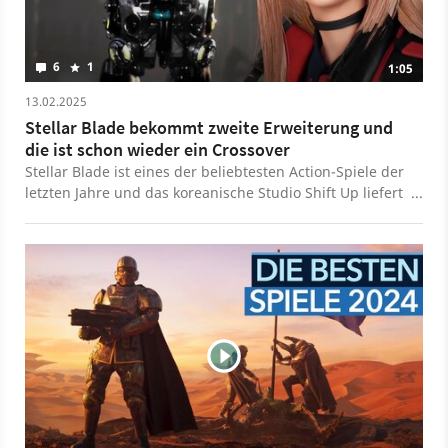
6
1
1:05
13.02.2025
Stellar Blade bekommt zweite Erweiterung und
die ist schon wieder ein Crossover
Stellar Blade ist eines der beliebtesten Action-Spiele der
letzten Jahre und das koreanische Studio Shift Up liefert
auch weiter neue Inhalte dazu. Nach einem Crossover
mit NieR: Automata ist nun das hauseigene Nikke-
Franchise an der Reihe – darin kämpfen die
titelgebenden Nikkes gegen eine außerirdische Invasion
auf der Erde an. Eve schlüpft für das Crossover wohl
unter anderem in die Klamotten von Alice und Rapi,
außerdem gibt es einen weiteren Bosskampf,
zusätzliche Sammelpuppen und Sticker. Erscheinen soll
der DLC im Juni für PS5 und PC, ob er kostenpflichtig
wird, ist noch nicht bekannt. Da bereits das NieR-
Crossover nicht kostenlos war, ist aber davon
auszugehen, dass ihr Geld ausgeben müsst, um die