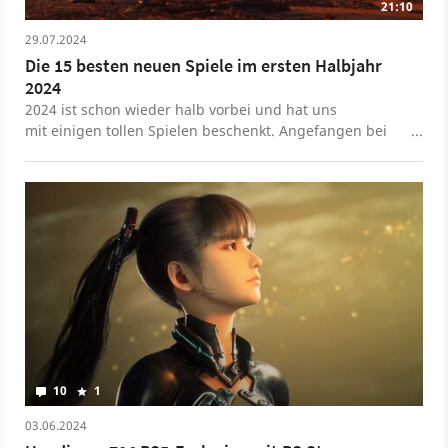
21:10
Erweiterung nutzen zu können.
29.07.2024
Die 15 besten neuen Spiele im ersten Halbjahr
2024
2024 ist schon wieder halb vorbei und hat uns
mit einigen tollen Spielen beschenkt. Angefangen bei
einem neuen Prince of Persia, über den
Überraschungshit Stellar Blade bis zu einem Helldivers
2, das ebenfalls überraschend großen Anklang in der
Community gefunden hat. Weil es so viele tolle Spiele
2024 gibt, konzentrieren wir uns in dieser Liste
entsprechend auf komplett neue Titel. Ihr findet hier
also keine Remaster oder Remakes. Los geht's!
10
1
03.06.2024