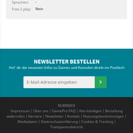
-
Sprachen:
Nein
Free 2 play:
NEWSLETTER BESTELLEN
Hol' dir die neuesten Infos zu Games und Konsolen direkt ins Postfach
RUBRIKEN
Impressum
|
Über uns
|
GamePro FAQ
|
Abo kündigen
|
Bestellung
widerrufen
|
Karriere
|
Newsletter
|
Kontakt
|
Nutzungsbestimmungen
|
Mediadaten
|
Datenschutzerklärung
|
Cookies & Tracking
|
Transparenzbericht