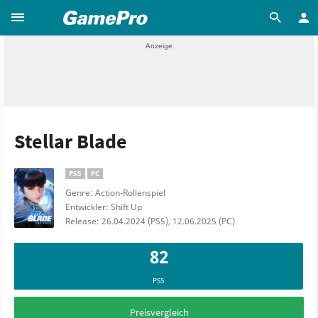
Stellar Blade
PS5
PC
Genre: Action-Rollenspiel
Entwickler: Shift Up
Release: 26.04.2024 (PS5), 12.06.2025 (PC)
82
PS5
Preisvergleich