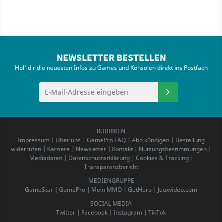
NEWSLETTER BESTELLEN
Hol' dir die neuesten Infos zu Games und Konsolen direkt ins Postfach
RUBRIKEN
Impressum
|
Über uns
|
GamePro FAQ
|
Abo kündigen
|
Bestellung
widerrufen
|
Karriere
|
Newsletter
|
Kontakt
|
Nutzungsbestimmungen
|
Mediadaten
|
Datenschutzerklärung
|
Cookies & Tracking
|
Transparenzbericht
MEDIENGRUPPE
GameStar
|
GamePro
|
Mein MMO
|
GetHero
|
Jeuxvideo.com
SOCIAL MEDIA
Twitter
|
Facebook
|
Instagram
|
TikTok