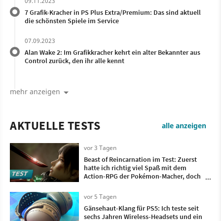
09.11.2023
7 Grafik-Kracher in PS Plus Extra/Premium: Das sind aktuell
die schönsten Spiele im Service
07.09.2023
Alan Wake 2: Im Grafikkracher kehrt ein alter Bekannter aus
Control zurück, den ihr alle kennt
mehr anzeigen
AKTUELLE TESTS
alle anzeigen
vor 3 Tagen
Beast of Reincarnation im Test: Zuerst
hatte ich richtig viel Spaß mit dem
Action-RPG der Pokémon-Macher, doch
irgendwann wollte ich nur noch, dass es
vorbei ist
vor 5 Tagen
Gänsehaut-Klang für PS5: Ich teste seit
sechs Jahren Wireless-Headsets und ein