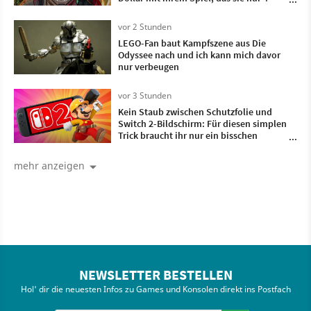
Monate lang entwickelt haben
vor 2 Stunden
LEGO-Fan baut Kampfszene aus Die
Odyssee nach und ich kann mich davor
nur verbeugen
vor 3 Stunden
Kein Staub zwischen Schutzfolie und
Switch 2-Bildschirm: Für diesen simplen
Trick braucht ihr nur ein bisschen
Frischhaltefolie
mehr anzeigen
NEWSLETTER BESTELLEN
Hol' dir die neuesten Infos zu Games und Konsolen direkt ins Postfach