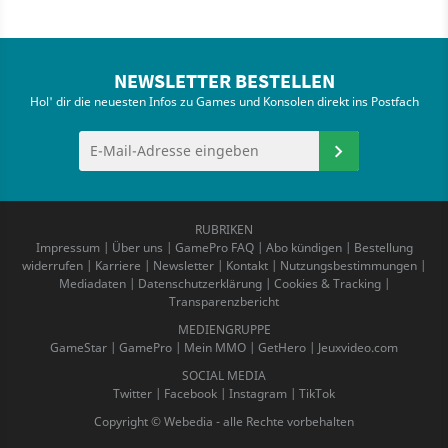
NEWSLETTER BESTELLEN
Hol' dir die neuesten Infos zu Games und Konsolen direkt ins Postfach
RUBRIKEN
Impressum
|
Über uns
|
GamePro FAQ
|
Abo kündigen
|
Bestellung
widerrufen
|
Karriere
|
Newsletter
|
Kontakt
|
Nutzungsbestimmungen
|
Mediadaten
|
Datenschutzerklärung
|
Cookies & Tracking
|
Transparenzbericht
MEDIENGRUPPE
GameStar
|
GamePro
|
Mein MMO
|
GetHero
|
Jeuxvideo.com
SOCIAL MEDIA
Twitter
|
Facebook
|
Instagram
|
TikTok
Copyright © Webedia - alle Rechte vorbehalten