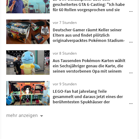
gescheitertes GTA 6-Casting: "Ich habe
für 60 Rollen vorgesprochen und sie
haben nichtmal geantwortet"
vor 7 Stunden
Deutscher Gamer räumt Keller seiner
Eltern aus und findet plötzlich
originalverpacktes Pokémon Stadium-
Bundle mit Transfer-Pak wieder
vor 8 Stunden
Aus Tausenden Pokémon-Karten wählt
ein Sechsjähriger genau die Karte, die
seinen verstorbenen Opa mit seinem
Vater verband
vor 9 Stunden
LEGO-Fan hat jahrelang Teile
gesammelt und daraus jetzt eines der
berühmtesten Spukhäuser der
Fernsehgeschichte gebaut
mehr anzeigen