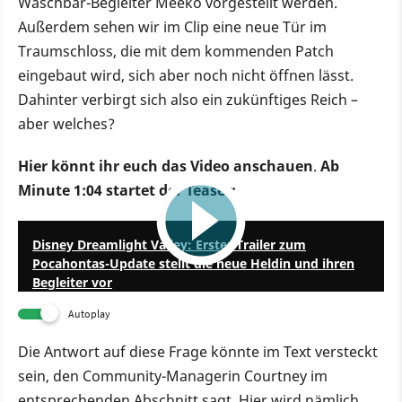
Waschbär-Begleiter Meeko vorgestellt werden.
Außerdem sehen wir im Clip eine neue Tür im
Traumschloss, die mit dem kommenden Patch
eingebaut wird, sich aber noch nicht öffnen lässt.
Dahinter verbirgt sich also ein zukünftiges Reich –
aber welches?
Hier könnt ihr euch das Video anschauen
.
Ab
Minute 1:04 startet der Teaser:
1:26
Disney Dreamlight Valley: Erster Trailer zum
Pocahontas-Update stellt die neue Heldin und ihren
Begleiter vor
Autoplay
Die Antwort auf diese Frage könnte im Text versteckt
sein, den Community-Managerin Courtney im
entsprechenden Abschnitt sagt. Hier wird nämlich