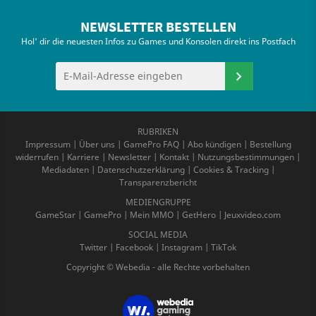
NEWSLETTER BESTELLEN
Hol' dir die neuesten Infos zu Games und Konsolen direkt ins Postfach
RUBRIKEN
Impressum
|
Über uns
|
GamePro FAQ
|
Abo kündigen
|
Bestellung
widerrufen
|
Karriere
|
Newsletter
|
Kontakt
|
Nutzungsbestimmungen
|
Mediadaten
|
Datenschutzerklärung
|
Cookies & Tracking
|
Transparenzbericht
MEDIENGRUPPE
GameStar
|
GamePro
|
Mein MMO
|
GetHero
|
Jeuxvideo.com
SOCIAL MEDIA
Twitter
|
Facebook
|
Instagram
|
TikTok
Copyright © Webedia - alle Rechte vorbehalten