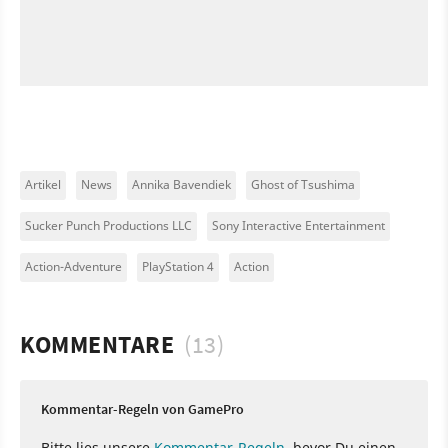
Artikel
News
Annika Bavendiek
Ghost of Tsushima
Sucker Punch Productions LLC
Sony Interactive Entertainment
Action-Adventure
PlayStation 4
Action
KOMMENTARE
(13)
Kommentar-Regeln von GamePro
Bitte lies unsere
Kommentar-Regeln
, bevor Du einen