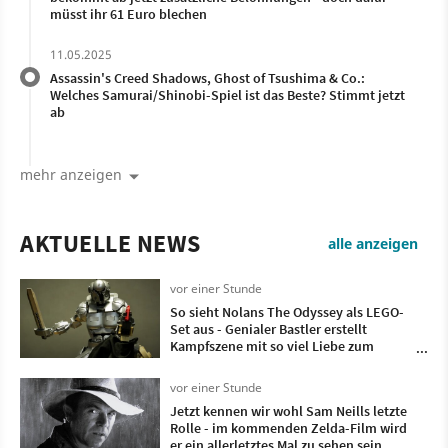
müsst ihr 61 Euro blechen
11.05.2025
Assassin's Creed Shadows, Ghost of Tsushima & Co.:
Welches Samurai/Shinobi-Spiel ist das Beste? Stimmt jetzt
ab
mehr anzeigen
AKTUELLE NEWS
alle anzeigen
vor einer Stunde
So sieht Nolans The Odyssey als LEGO-
Set aus - Genialer Bastler erstellt
Kampfszene mit so viel Liebe zum
Detail, dass wir uns davor nur
verbeugen können
vor einer Stunde
Jetzt kennen wir wohl Sam Neills letzte
Rolle - im kommenden Zelda-Film wird
er ein allerletztes Mal zu sehen sein