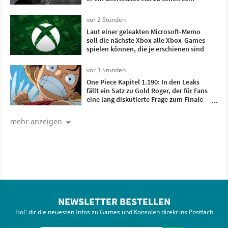
vor 2 Stunden
Laut einer geleakten Microsoft-Memo
soll die nächste Xbox alle Xbox-Games
spielen können, die je erschienen sind
vor 3 Stunden
One Piece Kapitel 1.190: In den Leaks
fällt ein Satz zu Gold Roger, der für Fans
eine lang diskutierte Frage zum Finale
endgültig klärt
mehr anzeigen
NEWSLETTER BESTELLEN
Hol' dir die neuesten Infos zu Games und Konsolen direkt ins Postfach