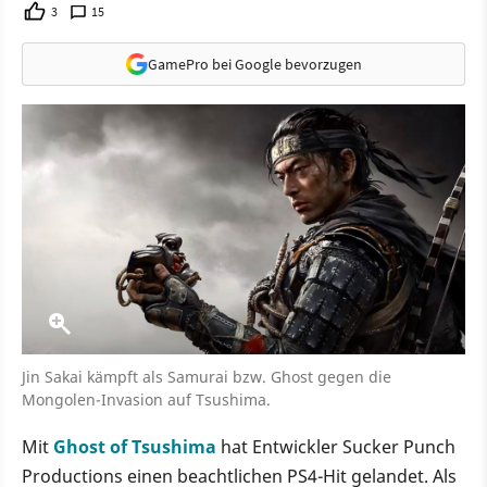
3
15
GamePro bei Google bevorzugen
Jin Sakai kämpft als Samurai bzw. Ghost gegen die
Mongolen-Invasion auf Tsushima.
Mit
Ghost of Tsushima
hat Entwickler Sucker Punch
Productions einen beachtlichen PS4-Hit gelandet. Als