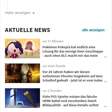
mehr anzeigen
AKTUELLE NEWS
alle anzeigen
vor 31 Minuten
Pokémon Pokopia hat endlich eine
Lösung für das nervige Item-Geschleppe
- auch ohne DLC macht mir das mein
Leben als Ditto leichter
vor einer Stunde
Vor 24 Jahren haben wir diesen
verbotenen Shooter insgeheim auf dem
Schulhof gedealt - jetzt ist er vom Index
und erstmals ungeschnitten in
Deutschland erhältlich
vor 2 Stunden
Viele PS5-Spieler nutzen das falsche
HDMI-Kabel und verschenken damit
Bildqualität - auf diese Details solltet
ihr unbedingt achten