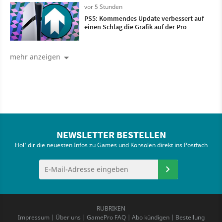
vor 5 Stunden
PS5: Kommendes Update verbessert auf
einen Schlag die Grafik auf der Pro
mehr anzeigen
NEWSLETTER BESTELLEN
Hol' dir die neuesten Infos zu Games und Konsolen direkt ins Postfach
RUBRIKEN
Impressum
|
Über uns
|
GamePro FAQ
|
Abo kündigen
|
Bestellung