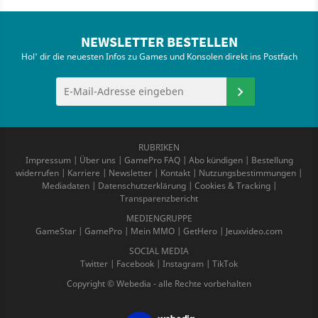
NEWSLETTER BESTELLEN
Hol' dir die neuesten Infos zu Games und Konsolen direkt ins Postfach
RUBRIKEN
Impressum
|
Über uns
|
GamePro FAQ
|
Abo kündigen
|
Bestellung
widerrufen
|
Karriere
|
Newsletter
|
Kontakt
|
Nutzungsbestimmungen
|
Mediadaten
|
Datenschutzerklärung
|
Cookies & Tracking
|
Transparenzbericht
MEDIENGRUPPE
GameStar
|
GamePro
|
Mein MMO
|
GetHero
|
Jeuxvideo.com
SOCIAL MEDIA
Twitter
|
Facebook
|
Instagram
|
TikTok
Copyright © Webedia - alle Rechte vorbehalten