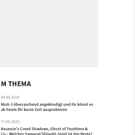
UM THEMA
04.06.2025
Nioh 3 überraschend angekündigt und ihr könnt es
ab heute für kurze Zeit ausprobieren
11.05.2025
Assassin's Creed Shadows, Ghost of Tsushima &
Co.: Welches Samurai/Shinobi-Spiel ist das Beste?