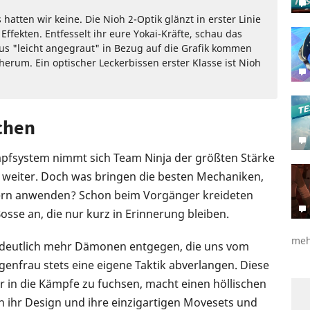
atten wir keine. Die Nioh 2-Optik glänzt in erster Linie
ffekten. Entfesselt ihr eure Yokai-Kräfte, schau das
us "leicht angegraut" in Bezug auf die Grafik kommen
herum. Ein optischer Leckerbissen erster Klasse ist Nioh
chen
mpfsystem nimmt sich Team Ninja der größten Stärke
h weiter. Doch was bringen die besten Mechaniken,
ern anwenden? Schon beim Vorgänger kreideten
Bosse an, die nur kurz in Erinnerung bleiben.
meh
s deutlich mehr Dämonen entgegen, die uns vom
genfrau stets eine eigene Taktik abverlangen. Diese
r in die Kämpfe zu fuchsen, macht einen höllischen
 ihr Design und ihre einzigartigen Movesets und