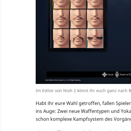
Im Editor von Nioh 2 könnt ihr euch ganz nach 
Habt ihr eure Wahl getroffen, fallen Spie
ins Auge: Zwei neue Waffentypen und Yokai
schon komplexe Kampfsystem des Vorgäng