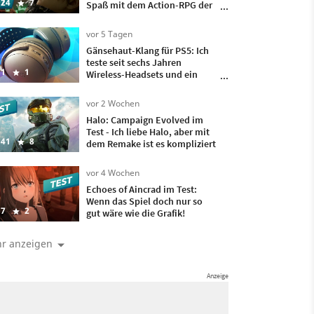
24
7
Spaß mit dem Action-RPG der
Pokémon-Macher, doch
irgendwann wollte ich nur
vor 5 Tagen
noch, dass es vorbei ist
Gänsehaut-Klang für PS5: Ich
teste seit sechs Jahren
1
1
Wireless-Headsets und ein
besseres hatte ich bisher nicht
auf meinem Kopf
vor 2 Wochen
Halo: Campaign Evolved im
Test - Ich liebe Halo, aber mit
41
8
dem Remake ist es kompliziert
vor 4 Wochen
Echoes of Aincrad im Test:
Wenn das Spiel doch nur so
7
2
gut wäre wie die Grafik!
r anzeigen