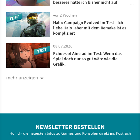
besseres hatte ich bisher nicht auf
meinem Kopf
vor 2 Wochen
Halo: Campaign Evolved im Test - Ich
liebe Halo, aber mit dem Remake ist es
kompliziert
08.07.2026
Echoes of Aincrad im Test: Wenn das
Spiel doch nur so gut wäre wie die
Grafik!
mehr anzeigen
NEWSLETTER BESTELLEN
Hol' dir die neuesten Infos zu Games und Konsolen direkt ins Postfach