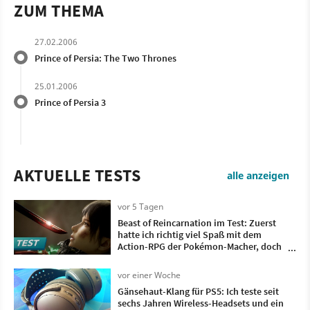
ZUM THEMA
27.02.2006
Prince of Persia: The Two Thrones
25.01.2006
Prince of Persia 3
AKTUELLE TESTS
alle anzeigen
vor 5 Tagen
Beast of Reincarnation im Test: Zuerst
hatte ich richtig viel Spaß mit dem
Action-RPG der Pokémon-Macher, doch
irgendwann wollte ich nur noch, dass es
vorbei ist
vor einer Woche
Gänsehaut-Klang für PS5: Ich teste seit
sechs Jahren Wireless-Headsets und ein