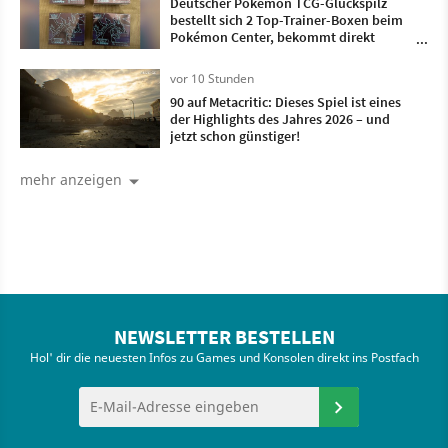
Deutscher Pokémon TCG-Glückspilz
bestellt sich 2 Top-Trainer-Boxen beim
Pokémon Center, bekommt direkt
doppelt so viele geliefert
vor 10 Stunden
90 auf Metacritic: Dieses Spiel ist eines
der Highlights des Jahres 2026 – und
jetzt schon günstiger!
mehr anzeigen
NEWSLETTER BESTELLEN
Hol' dir die neuesten Infos zu Games und Konsolen direkt ins Postfach