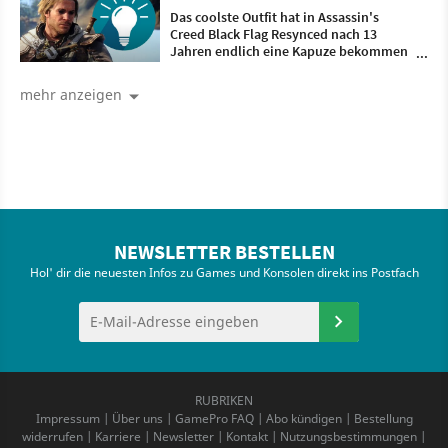
Das coolste Outfit hat in Assassin's
Creed Black Flag Resynced nach 13
Jahren endlich eine Kapuze bekommen
und ist damit komplett
mehr anzeigen
NEWSLETTER BESTELLEN
Hol' dir die neuesten Infos zu Games und Konsolen direkt ins Postfach
RUBRIKEN
Impressum
|
Über uns
|
GamePro FAQ
|
Abo kündigen
|
Bestellung
widerrufen
|
Karriere
|
Newsletter
|
Kontakt
|
Nutzungsbestimmungen
|