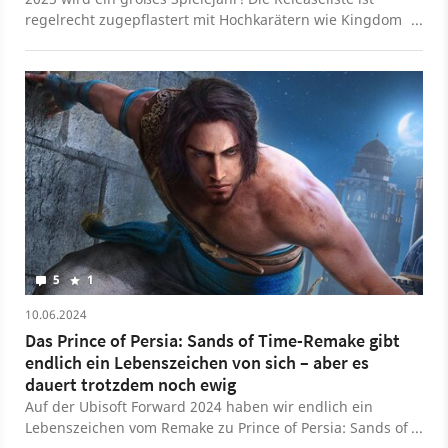
regelrecht zugepflastert mit Hochkarätern wie Kingdom
Come 2, GTA 6, Ghost of Yotei oder Doom: The Dark
Ages. Bestimmt fiebert ihr schon dem einen oder
anderen Titel entgegen. Zwischen all den neuen Spielen
wollen wir euch aber auch auf die “Rückkehrer” im
neuen Jahr aufmerksam machen. Also auf die Klassiker,
die im nächsten Jahr als aufgehübschte Remastered-
Versionen oder sogar komplett neu gebaute Remakes
zurückkommen. Wir stellen euch die 8 spannendsten
Remakes und Remaster vor, die wahrscheinlich 2025
erscheinen und verraten euch natürlich auch, was sich
im Vergleich zum Originalspiel ändert.
5
1
10.06.2024
Das Prince of Persia: Sands of Time-Remake gibt
endlich ein Lebenszeichen von sich – aber es
dauert trotzdem noch ewig
Auf der Ubisoft Forward 2024 haben wir endlich ein
Lebenszeichen vom Remake zu Prince of Persia: Sands of