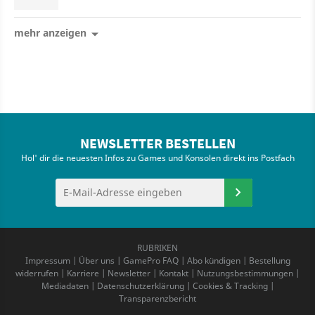
mehr anzeigen
NEWSLETTER BESTELLEN
Hol' dir die neuesten Infos zu Games und Konsolen direkt ins Postfach
RUBRIKEN
Impressum
|
Über uns
|
GamePro FAQ
|
Abo kündigen
|
Bestellung
widerrufen
|
Karriere
|
Newsletter
|
Kontakt
|
Nutzungsbestimmungen
|
Mediadaten
|
Datenschutzerklärung
|
Cookies & Tracking
|
Transparenzbericht