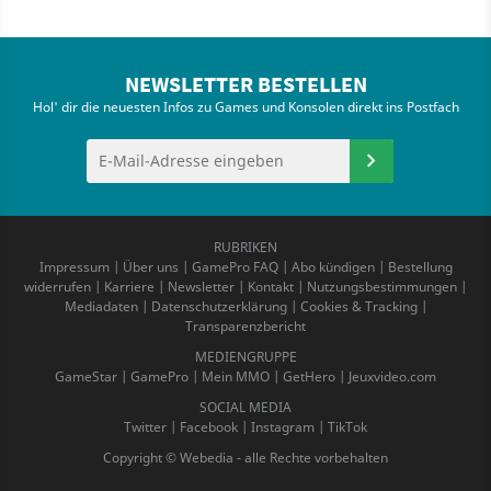
NEWSLETTER BESTELLEN
Hol' dir die neuesten Infos zu Games und Konsolen direkt ins Postfach
RUBRIKEN
Impressum
|
Über uns
|
GamePro FAQ
|
Abo kündigen
|
Bestellung
widerrufen
|
Karriere
|
Newsletter
|
Kontakt
|
Nutzungsbestimmungen
|
Mediadaten
|
Datenschutzerklärung
|
Cookies & Tracking
|
Transparenzbericht
MEDIENGRUPPE
GameStar
|
GamePro
|
Mein MMO
|
GetHero
|
Jeuxvideo.com
SOCIAL MEDIA
Twitter
|
Facebook
|
Instagram
|
TikTok
Copyright © Webedia - alle Rechte vorbehalten