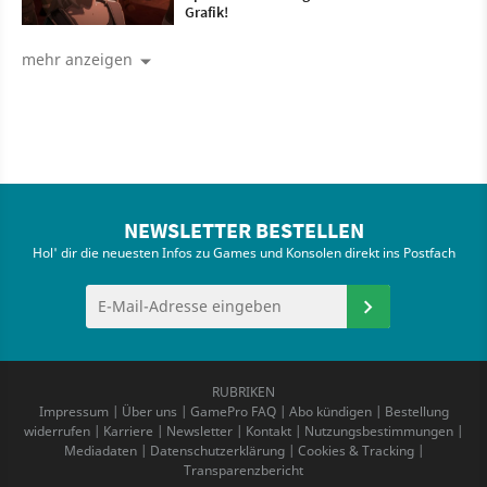
Grafik!
mehr anzeigen
NEWSLETTER BESTELLEN
Hol' dir die neuesten Infos zu Games und Konsolen direkt ins Postfach
RUBRIKEN
Impressum
|
Über uns
|
GamePro FAQ
|
Abo kündigen
|
Bestellung
widerrufen
|
Karriere
|
Newsletter
|
Kontakt
|
Nutzungsbestimmungen
|
Mediadaten
|
Datenschutzerklärung
|
Cookies & Tracking
|
Transparenzbericht