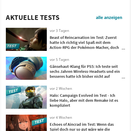
AKTUELLE TESTS
alle anzeigen
vor 3 Tagen
Beast of Reincarnation im Test: Zuerst
hatte ich richtig viel Spaß mit dem
Action-RPG der Pokémon-Macher, doch
irgendwann wollte ich nur noch, dass es
vorbei ist
vor 5 Tagen
Gänsehaut-Klang für PS5: Ich teste seit
sechs Jahren Wireless-Headsets und ein
besseres hatte ich bisher nicht auf
meinem Kopf
vor 2 Wochen
Halo: Campaign Evolved im Test - Ich
liebe Halo, aber mit dem Remake ist es
kompliziert
vor 4 Wochen
Echoes of Aincrad im Test: Wenn das
Spiel doch nur so gut wäre wie die