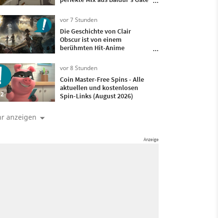
und meinem liebsten Capcom-
Actionspiel
vor 7 Stunden
Die Geschichte von Clair
Obscur ist von einem
berühmten Hit-Anime
inspiriert – Entwickler
Guillaume Broche enthüllt,
vor 8 Stunden
welcher es ist
Coin Master-Free Spins - Alle
aktuellen und kostenlosen
2
Spin-Links (August 2026)
r anzeigen