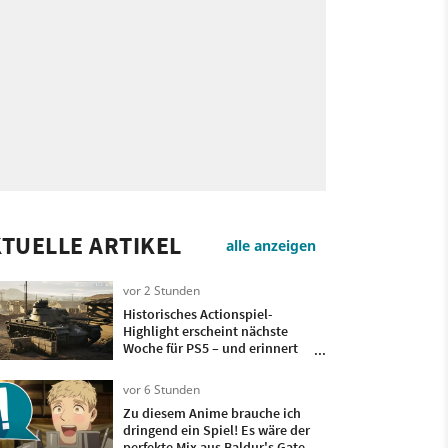
TUELLE ARTIKEL
alle anzeigen
vor 2 Stunden
Historisches Actionspiel-
Highlight erscheint nächste
Woche für PS5 – und erinnert
an Klassiker aus 2004!
vor 6 Stunden
Zu diesem Anime brauche ich
dringend ein Spiel! Es wäre der
perfekte Mix aus Baldur's Gate