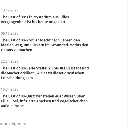
tun uns die Füße weh
13.12.2025
The Last of Us: Ein Mysterium aus Ellies
Vergangenheit ist bis heute ungeklärt
09.10.2025
The Last of Us-Profi entdeckt nach Jahren den
idealen Weg, um Clickern im Grounded-Modus den
Garaus zu machen
22.04.2025
The Last of Us-Serie Staffel 2: [SPOILER] ist tot und
die Macher erklären, wie es zu dieser drastischen
Entscheidung kam
15.04.2025
The Last of Us-Quiz: Wir stellen euer Wissen über
Ellie, Joel, infizierte Ameisen und Vogelscheuchen
auf die Probe
r anzeigen