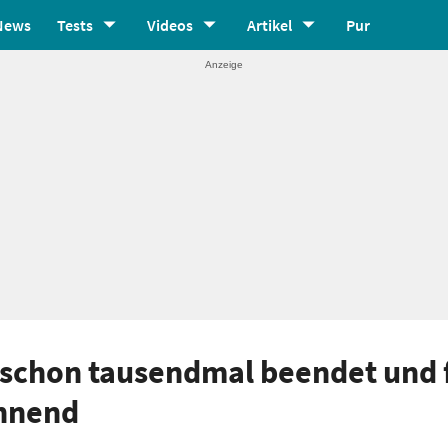
News
Tests
Videos
Artikel
Pur
s schon tausendmal beendet und 
annend