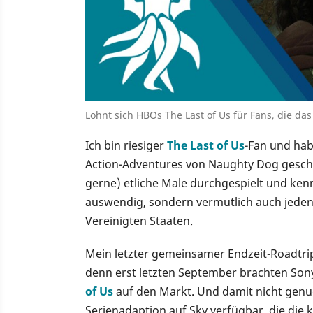
Lohnt sich HBOs The Last of Us für Fans, die das
Ich bin riesiger
The Last of Us
-Fan und hab
Action-Adventures von Naughty Dog geschri
gerne) etliche Male durchgespielt und kenn
auswendig, sondern vermutlich auch jeden
Vereinigten Staaten.
Mein letzter gemeinsamer Endzeit-Roadtrip m
denn erst letzten September brachten So
of Us
auf den Markt. Und damit nicht genug:
Serienadaption auf Sky verfügbar, die die 