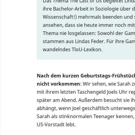
Das Thema The Last of Us begleitet Linda
ihre Bachelor-Arbeit in Soziologie über 
Wissenschaft!) mehrmals beenden und s
ansehen, dass sie heute immer noch mit
Thema nie losgelassen: Sowohl der GameP
stammen aus Lindas Feder. Für ihre Game
wandelndes TloU-Lexikon.
Nach dem kurzen Geburtstags-Frühstück 
nicht vorkommen
: Wir sehen, wie Sarah 
mit ihrem letzten Taschengeld Joels Uhr re
später am Abend. Außerdem besucht sie ihr
abhängt, wenn Joel geschäftlich unterwegs 
Sarah als stinknormalen Teenager kennen, d
US-Vorstadt lebt.