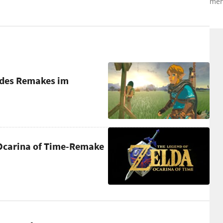
meh
g des Remakes im
a: Ocarina of Time-Remake