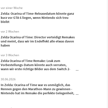
vor einer Woche
Zelda: Ocarina of Time-Releasedatum könnte ganz
kurz vor GTA 6 liegen, wenn Nintendo sich treu
bleibt
vor 2 Wochen
Zelda Ocarina of Time: Director verteidigt Remakes
und meint, dass wir im Endeffekt alle etwas davon
haben
vor 3 Wochen
Zelda Ocarina of Time Remake: Leak zum
Vorbestellungs-Datum könnte auch verraten,
wann wir erste richtige Bilder aus dem Switch 2-
Spiel sehen
30.06.2026
In Zelda: Ocarina of Time war es unmöglich, das
Rennen gegen den Marathon-Mann zu gewinnen -
Nintendo hat im Remake die perfekte Gelegenheit,
mich zu überraschen