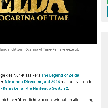
islang nicht zum Ocarina of Time-Remake gezeigt.
ge des N64-Klassikers
The Legend of Zelda:
der
Nintendo Direct im Juni 2026
machte Nintendo
-Remake für die Nintendo Switch 2
.
h nicht veröffentlicht worden, wir haben alle bislang