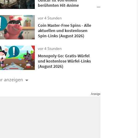
Obscur ist von einem
berühmten Hit-Anime
inspiriert – Entwickler
Guillaume Broche enthüllt,
vor 4 Stunden
welcher es ist
Coin Master-Free Spins - Alle
aktuellen und kostenlosen
2
Spin-Links (August 2026)
vor 4 Stunden
Monopoly Go: Gratis-Würfel
und kostenlose Würfel-Links
7
(August 2026)
r anzeigen