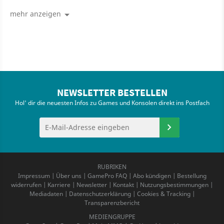
Frischhaltefolie
mehr anzeigen
NEWSLETTER BESTELLEN
Hol' dir die neuesten Infos zu Games und Konsolen direkt ins Postfach
RUBRIKEN
Impressum
|
Über uns
|
GamePro FAQ
|
Abo kündigen
|
Bestellung
widerrufen
|
Karriere
|
Newsletter
|
Kontakt
|
Nutzungsbestimmungen
|
Mediadaten
|
Datenschutzerklärung
|
Cookies & Tracking
|
Transparenzbericht
MEDIENGRUPPE