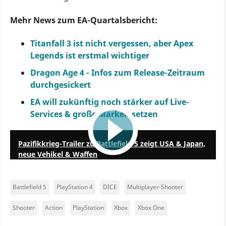
Mehr News zum EA-Quartalsbericht:
Titanfall 3 ist nicht vergessen, aber Apex
Legends ist erstmal wichtiger
Dragon Age 4 - Infos zum Release-Zeitraum
durchgesickert
EA will zukünftig noch stärker auf Live-
Services & große Marken setzen
3:31
Pazifikkrieg-Trailer zu Battlefield 5 zeigt USA & Japan,
neue Vehikel & Waffen
Battlefield 5
PlayStation 4
DICE
Multiplayer-Shooter
Shooter
Action
PlayStation
Xbox
Xbox One