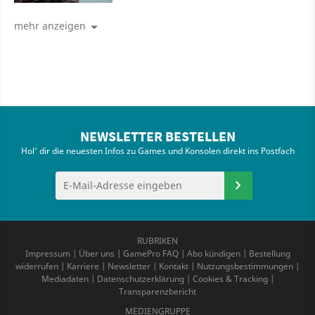
und ist damit komplett
mehr anzeigen
NEWSLETTER BESTELLEN
Hol' dir die neuesten Infos zu Games und Konsolen direkt ins Postfach
RUBRIKEN
Impressum
|
Über uns
|
GamePro FAQ
|
Abo kündigen
|
Bestellung
widerrufen
|
Karriere
|
Newsletter
|
Kontakt
|
Nutzungsbestimmungen
|
Mediadaten
|
Datenschutzerklärung
|
Cookies & Tracking
|
Transparenzbericht
MEDIENGRUPPE