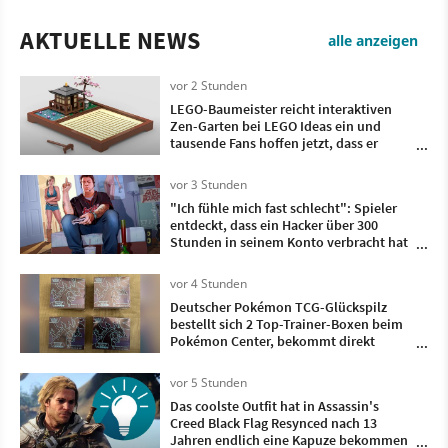
AKTUELLE NEWS
alle anzeigen
vor 2 Stunden
LEGO-Baumeister reicht interaktiven
Zen-Garten bei LEGO Ideas ein und
tausende Fans hoffen jetzt, dass er
Realität wird
vor 3 Stunden
"Ich fühle mich fast schlecht": Spieler
entdeckt, dass ein Hacker über 300
Stunden in seinem Konto verbracht hat
- und dieses Spiel hat er gezockt
vor 4 Stunden
Deutscher Pokémon TCG-Glückspilz
bestellt sich 2 Top-Trainer-Boxen beim
Pokémon Center, bekommt direkt
doppelt so viele geliefert
vor 5 Stunden
Das coolste Outfit hat in Assassin's
Creed Black Flag Resynced nach 13
Jahren endlich eine Kapuze bekommen