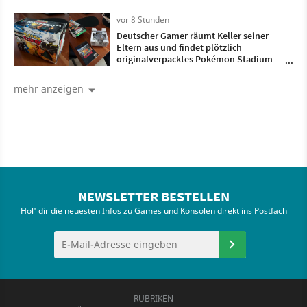
haben nichtmal geantwortet"
vor 8 Stunden
Deutscher Gamer räumt Keller seiner
Eltern aus und findet plötzlich
originalverpacktes Pokémon Stadium-
Bundle mit Transfer-Pak wieder
mehr anzeigen
NEWSLETTER BESTELLEN
Hol' dir die neuesten Infos zu Games und Konsolen direkt ins Postfach
RUBRIKEN