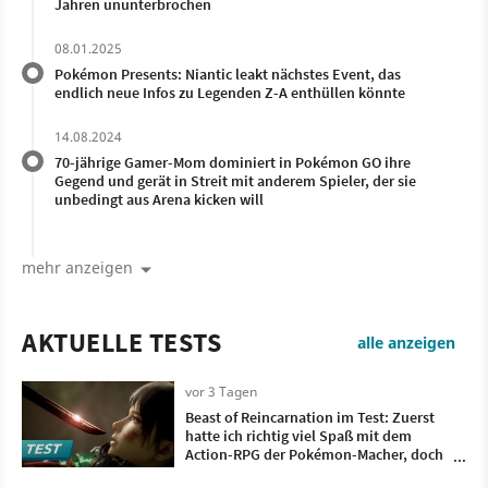
Jahren ununterbrochen
08.01.2025
Pokémon Presents: Niantic leakt nächstes Event, das
endlich neue Infos zu Legenden Z-A enthüllen könnte
14.08.2024
70-jährige Gamer-Mom dominiert in Pokémon GO ihre
Gegend und gerät in Streit mit anderem Spieler, der sie
unbedingt aus Arena kicken will
mehr anzeigen
AKTUELLE TESTS
alle anzeigen
vor 3 Tagen
Beast of Reincarnation im Test: Zuerst
hatte ich richtig viel Spaß mit dem
Action-RPG der Pokémon-Macher, doch
irgendwann wollte ich nur noch, dass es