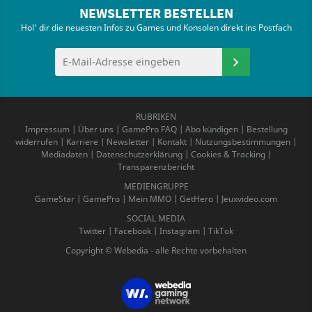
NEWSLETTER BESTELLEN
Hol' dir die neuesten Infos zu Games und Konsolen direkt ins Postfach
RUBRIKEN
Impressum
|
Über uns
|
GamePro FAQ
|
Abo kündigen
|
Bestellung
widerrufen
|
Karriere
|
Newsletter
|
Kontakt
|
Nutzungsbestimmungen
|
Mediadaten
|
Datenschutzerklärung
|
Cookies & Tracking
|
Transparenzbericht
MEDIENGRUPPE
GameStar
|
GamePro
|
Mein MMO
|
GetHero
|
Jeuxvideo.com
SOCIAL MEDIA
Twitter
|
Facebook
|
Instagram
|
TikTok
Copyright © Webedia - alle Rechte vorbehalten