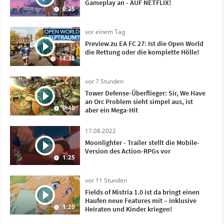
Gameplay an - AUF NETFLIX!
0:25
vor einem Tag
Preview zu EA FC 27: Ist die Open World
die Rettung oder die komplette Hölle!
14:38
vor 7 Stunden
Tower Defense-Überflieger: Sir, We Have
an Orc Problem sieht simpel aus, ist
0:40
aber ein Mega-Hit
17.08.2022
Moonlighter - Trailer stellt die Mobile-
Version des Action-RPGs vor
1:25
vor 11 Stunden
Fields of Mistria 1.0 ist da bringt einen
Haufen neue Features mit – inklusive
1:20
Heiraten und Kinder kriegen!