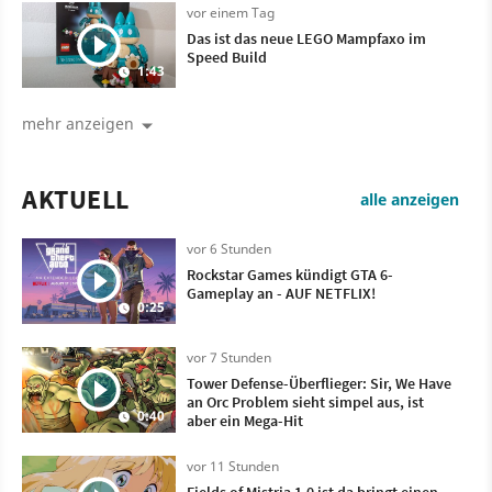
vor einem Tag
Das ist das neue LEGO Mampfaxo im
Speed Build
1:43
mehr anzeigen
AKTUELL
alle anzeigen
vor 6 Stunden
Rockstar Games kündigt GTA 6-
Gameplay an - AUF NETFLIX!
0:25
vor 7 Stunden
Tower Defense-Überflieger: Sir, We Have
an Orc Problem sieht simpel aus, ist
0:40
aber ein Mega-Hit
vor 11 Stunden
Fields of Mistria 1.0 ist da bringt einen