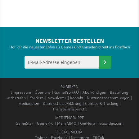
NEWSLETTER BESTELLEN
Hol' dir die neuesten Infos zu Games und Konsolen direkt ins Postfach
RUBRIKEN
Impressum
|
Über uns
|
GamePro FAQ
|
Abo kündigen
|
Bestellung
widerrufen
|
Karriere
|
Newsletter
|
Kontakt
|
Nutzungsbestimmungen
|
Mediadaten
|
Datenschutzerklärung
|
Cookies & Tracking
|
Transparenzbericht
MEDIENGRUPPE
GameStar
|
GamePro
|
Mein MMO
|
GetHero
|
Jeuxvideo.com
SOCIAL MEDIA
Twitter
|
Facebook
|
Instagram
|
TikTok