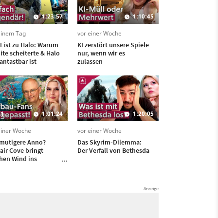
1:23:57
1:10:45
einem Tag
vor einer Woche
 List zu Halo: Warum
KI zerstört unsere Spiele
nite scheiterte & Halo
nur, wenn wir es
antastbar ist
zulassen
1
1:01:24
1:20:05
einer Woche
vor einer Woche
mutigere Anno?
Das Skyrim-Dilemma:
air Cove bringt
Der Verfall von Bethesda
chen Wind ins
bau-Genre