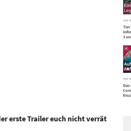
vor 
Tier
Infi
3 un
vor 
Das 
Cors
fris
Auf
r erste Trailer euch nicht verrät