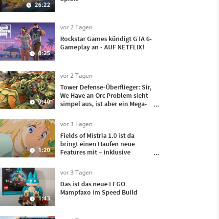
26:22
vor 2 Tagen
Rockstar Games kündigt GTA 6-
Gameplay an - AUF NETFLIX!
0:25
vor 2 Tagen
Tower Defense-Überflieger: Sir,
We Have an Orc Problem sieht
0:40
simpel aus, ist aber ein Mega-
Hit
vor 3 Tagen
Fields of Mistria 1.0 ist da
bringt einen Haufen neue
1:20
Features mit – inklusive
Heiraten und Kinder kriegen!
vor 3 Tagen
Das ist das neue LEGO
Mampfaxo im Speed Build
1:43