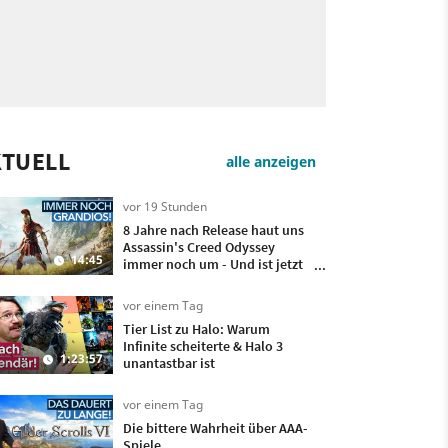
KTUELL
alle anzeigen
vor 19 Stunden
8 Jahre nach Release haut uns
Assassin's Creed Odyssey
14:45
immer noch um - Und ist jetzt
sogar besser!
vor einem Tag
Tier List zu Halo: Warum
Infinite scheiterte & Halo 3
1:23:57
unantastbar ist
vor einem Tag
Die bittere Wahrheit über AAA-
Spiele