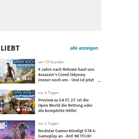
LIEBT
alle anzeigen
vor 19 Stunden
8 Jahre nach Release haut uns
Assassin's Creed Odyssey
14:45
immer noch um - Und ist jetzt
sogar besser!
vor 4 Tagen
Preview zu EA FC 27: Ist die
Open World die Rettung oder
3
14:38
die komplette Hölle!
vor 2 Tagen
Rockstar Games kündigt GTA 6-
Gameplay an - AUF NETFLIX!