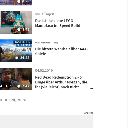
0:25
vor 3 Tagen
Das ist das neue LEGO
Mampfaxo im Speed Build
1:43
vor einem Tag
Die bittere Wahrheit über AAA-
Spiele
26:22
04.02.2019
Red Dead Redemption 2 - 5
Dinge über Arthur Morgan, die
4
1
7:47
ihr (vielleicht) noch nicht
wusstet
r anzeigen