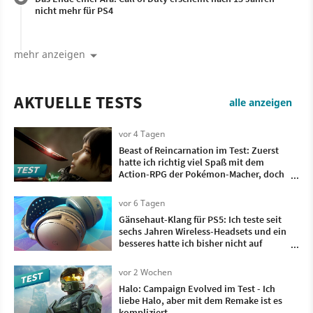
nicht mehr für PS4
mehr anzeigen
AKTUELLE TESTS
alle anzeigen
vor 4 Tagen
Beast of Reincarnation im Test: Zuerst
hatte ich richtig viel Spaß mit dem
Action-RPG der Pokémon-Macher, doch
irgendwann wollte ich nur noch, dass es
vorbei ist
vor 6 Tagen
Gänsehaut-Klang für PS5: Ich teste seit
sechs Jahren Wireless-Headsets und ein
besseres hatte ich bisher nicht auf
meinem Kopf
vor 2 Wochen
Halo: Campaign Evolved im Test - Ich
liebe Halo, aber mit dem Remake ist es
kompliziert