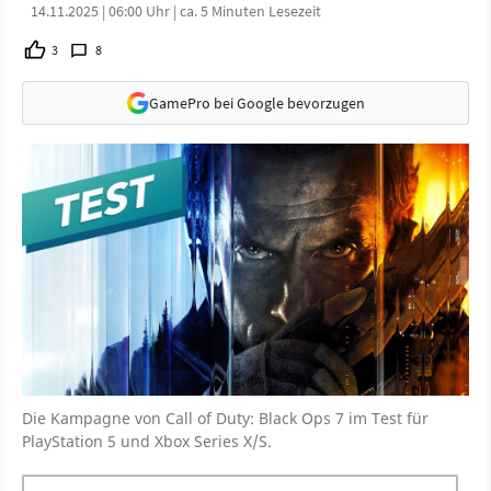
14.11.2025 | 06:00 Uhr | ca. 5 Minuten Lesezeit
3
8
GamePro bei Google bevorzugen
Die Kampagne von Call of Duty: Black Ops 7 im Test für
PlayStation 5 und Xbox Series X/S.