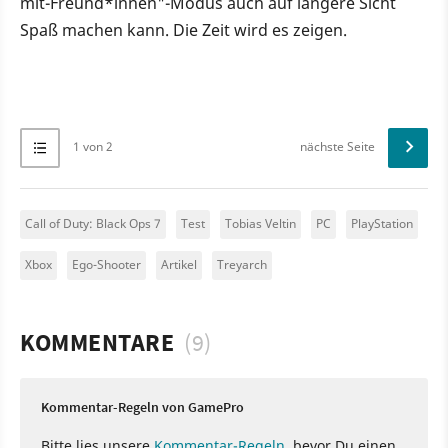
mit-Freund*innen"-Modus auch auf längere Sicht
Spaß machen kann. Die Zeit wird es zeigen.
1 von 2
nächste Seite
Call of Duty: Black Ops 7
Test
Tobias Veltin
PC
PlayStation
Xbox
Ego-Shooter
Artikel
Treyarch
KOMMENTARE
(9)
Kommentar-Regeln von GamePro
Bitte lies unsere
Kommentar-Regeln
, bevor Du einen