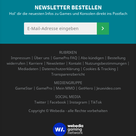
NEWSLETTER BESTELLEN
Hol' dir die neuesten Infos zu Games und Konsolen direkt ins Postfach
RUBRIKEN
Impressum
|
Über uns
|
GamePro FAQ
|
Abo kündigen
|
Bestellung
widerrufen
|
Karriere
|
Newsletter
|
Kontakt
|
Nutzungsbestimmungen
|
Mediadaten
|
Datenschutzerklärung
|
Cookies & Tracking
|
Transparenzbericht
MEDIENGRUPPE
GameStar
|
GamePro
|
Mein MMO
|
GetHero
|
Jeuxvideo.com
SOCIAL MEDIA
Twitter
|
Facebook
|
Instagram
|
TikTok
Copyright © Webedia - alle Rechte vorbehalten