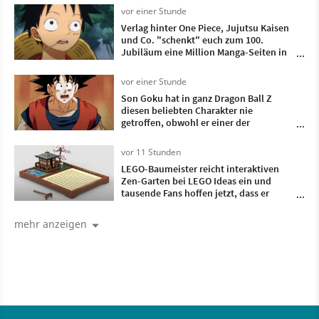
vor einer Stunde
Verlag hinter One Piece, Jujutsu Kaisen
und Co. "schenkt" euch zum 100.
Jubiläum eine Million Manga-Seiten in
102 Sprachen – aber die Community
wittert KI-Übersetzungen
vor einer Stunde
Son Goku hat in ganz Dragon Ball Z
diesen beliebten Charakter nie
getroffen, obwohl er einer der
wichtigsten Gegner war
vor 11 Stunden
LEGO-Baumeister reicht interaktiven
Zen-Garten bei LEGO Ideas ein und
tausende Fans hoffen jetzt, dass er
Realität wird
mehr anzeigen