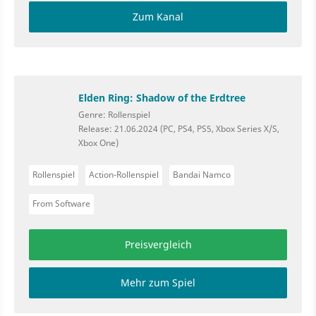
Zum Kanal
Elden Ring: Shadow of the Erdtree
Genre: Rollenspiel
Release: 21.06.2024 (PC, PS4, PS5, Xbox Series X/S,
Xbox One)
Rollenspiel
Action-Rollenspiel
Bandai Namco
From Software
Preisvergleich
Mehr zum Spiel