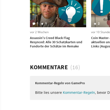
1
1
2
vor 2 Wochen
vor 10 Stund
Assassin's Creed Black Flag
Coin Master-
Resynced: Alle 30 Schatzkarten und
aktuellen un
Fundorte der Schätze im Remake
Links (Augus
KOMMENTARE
(16)
Kommentar-Regeln von GamePro
Bitte lies unsere
Kommentar-Regeln
, bevor 