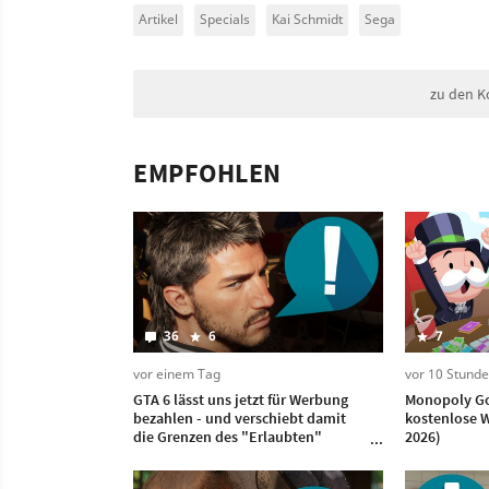
Artikel
Specials
Kai Schmidt
Sega
zu den K
EMPFOHLEN
36
6
7
vor einem Tag
vor 10 Stund
GTA 6 lässt uns jetzt für Werbung
Monopoly Go
bezahlen - und verschiebt damit
kostenlose W
die Grenzen des "Erlaubten"
2026)
immer weiter