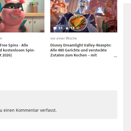
51
14
en
vor einer Woche
Free Spins - Alle
Disney Dreamlight Valley-Rezepte:
d kostenlosen Spin-
Alle 480 Gerichte und versteckte
t 2026)
Zutaten zum Kochen – mit
Honeyglow Woods-DLC
Du einen Kommentar verfasst.