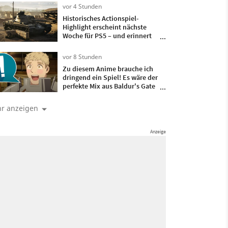
bekommen und ist damit
vor 4 Stunden
komplett
Historisches Actionspiel-
Highlight erscheint nächste
Woche für PS5 – und erinnert
an Klassiker aus 2004!
vor 8 Stunden
Zu diesem Anime brauche ich
dringend ein Spiel! Es wäre der
perfekte Mix aus Baldur's Gate
und meinem liebsten Capcom-
Actionspiel
r anzeigen