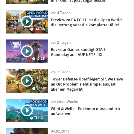
um - Und ist jetzt sogar besser!
vor 4 Tagen
Preview zu EA FC 27: Ist die Open World
die Rettung oder die komplette Hölle!
14:38
vor 2 Tagen
Rockstar Games kündigt GTA 6-
Gameplay an - AUF NETFLIX!
0:25
vor 2 Tagen
Tower Defense-Überflieger: Sir, We Have
an Orc Problem sieht simpel aus, ist
0:40
aber ein Mega-Hit
vor einer Woche
Wind & Welle - Pokémon muss endlich
aufwachen!
12:21
04.02.2019