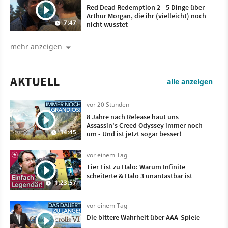
Red Dead Redemption 2 - 5 Dinge über
Arthur Morgan, die ihr (vielleicht) noch
7:47
nicht wusstet
mehr anzeigen
AKTUELL
alle anzeigen
vor 20 Stunden
8 Jahre nach Release haut uns
Assassin's Creed Odyssey immer noch
14:45
um - Und ist jetzt sogar besser!
vor einem Tag
Tier List zu Halo: Warum Infinite
scheiterte & Halo 3 unantastbar ist
1:23:57
vor einem Tag
Die bittere Wahrheit über AAA-Spiele