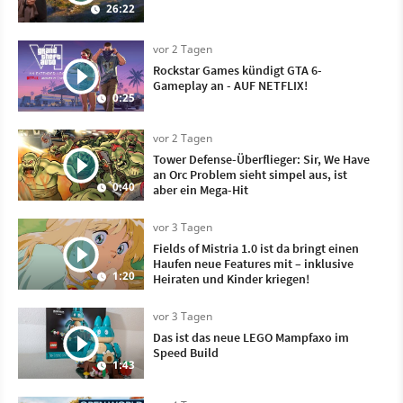
26:22
vor 2 Tagen
Rockstar Games kündigt GTA 6-
Gameplay an - AUF NETFLIX!
0:25
vor 2 Tagen
Tower Defense-Überflieger: Sir, We Have
an Orc Problem sieht simpel aus, ist
0:40
aber ein Mega-Hit
vor 3 Tagen
Fields of Mistria 1.0 ist da bringt einen
Haufen neue Features mit – inklusive
1:20
Heiraten und Kinder kriegen!
vor 3 Tagen
Das ist das neue LEGO Mampfaxo im
Speed Build
1:43