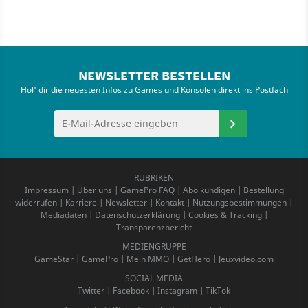
NEWSLETTER BESTELLEN
Hol' dir die neuesten Infos zu Games und Konsolen direkt ins Postfach
RUBRIKEN
Impressum
|
Über uns
|
GamePro FAQ
|
Abo kündigen
|
Bestellung
widerrufen
|
Karriere
|
Newsletter
|
Kontakt
|
Nutzungsbestimmungen
|
Mediadaten
|
Datenschutzerklärung
|
Cookies & Tracking
|
Transparenzbericht
MEDIENGRUPPE
GameStar
|
GamePro
|
Mein MMO
|
GetHero
|
Jeuxvideo.com
SOCIAL MEDIA
Twitter
|
Facebook
|
Instagram
|
TikTok