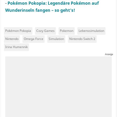
-
Pokémon Pokopia: Legendäre Pokémon auf
Wunderinseln fangen – so geht's!
Pokémon Pokopia
Cozy Games
Pokemon
Lebenssimulation
Nintendo
Omega Force
Simulation
Nintendo Switch 2
Irina Humennik