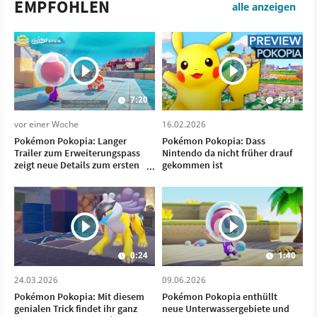
EMPFOHLEN
alle anzeigen
7:20
9:41
vor einer Woche
16.02.2026
Pokémon Pokopia: Langer
Pokémon Pokopia: Dass
Trailer zum Erweiterungspass
Nintendo da nicht früher drauf
zeigt neue Details zum ersten
gekommen ist
DLC und was uns noch alles
erwartet
0:24
1:40
24.03.2026
09.06.2026
Pokémon Pokopia: Mit diesem
Pokémon Pokopia enthüllt
genialen Trick findet ihr ganz
neue Unterwassergebiete und