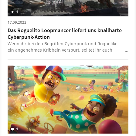
1
17.09.2022
Das Roguelite Loopmancer liefert uns knallharte
Cyberpunk-Action
Wenn ihr bei den Begriffen Cyberpunk und Roguelike
ein angenehmes Kribbeln verspürt, solltet ihr euch
unbedingt Loopmancer ansehen, das die beiden
Aspekte zu einem soliden Action-Paket schnürt.
1