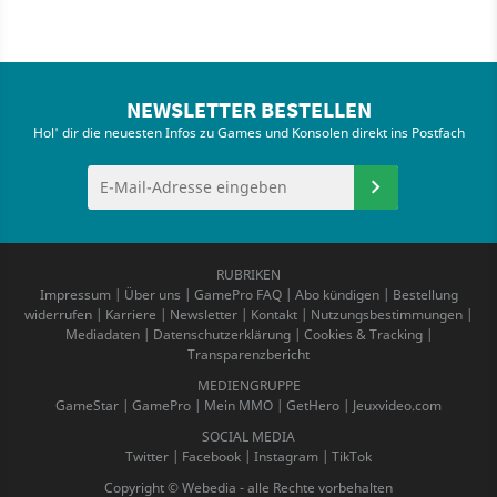
NEWSLETTER BESTELLEN
Hol' dir die neuesten Infos zu Games und Konsolen direkt ins Postfach
RUBRIKEN
Impressum
|
Über uns
|
GamePro FAQ
|
Abo kündigen
|
Bestellung
widerrufen
|
Karriere
|
Newsletter
|
Kontakt
|
Nutzungsbestimmungen
|
Mediadaten
|
Datenschutzerklärung
|
Cookies & Tracking
|
Transparenzbericht
MEDIENGRUPPE
GameStar
|
GamePro
|
Mein MMO
|
GetHero
|
Jeuxvideo.com
SOCIAL MEDIA
Twitter
|
Facebook
|
Instagram
|
TikTok
Copyright © Webedia - alle Rechte vorbehalten