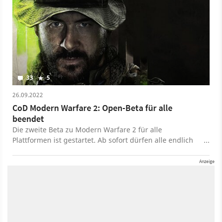
33
5
26.09.2022
CoD Modern Warfare 2: Open-Beta für alle
beendet
Die zweite Beta zu Modern Warfare 2 für alle
Plattformen ist gestartet. Ab sofort dürfen alle endlich
kostenlos die Beta zocken und das sind die
Belohnungen.