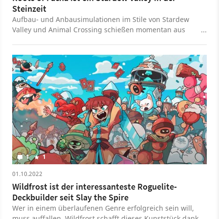
Steinzeit
Aufbau- und Anbausimulationen im Stile von Stardew
Valley und Animal Crossing schießen momentan aus
dem Boden. Kaum ein Titel hat jedoch eine solch
interessante Prämisse wie Roots of Pacha.
1
1
01.10.2022
Wildfrost ist der interessanteste Roguelite-
Deckbuilder seit Slay the Spire
Wer in einem überlaufenen Genre erfolgreich sein will,
muss auffallen. Wildfrost schafft dieses Kunststück dank