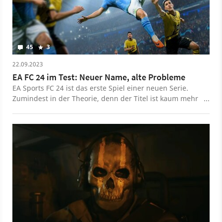
45
3
22.09.2023
EA FC 24 im Test: Neuer Name, alte Probleme
EA Sports FC 24 ist das erste Spiel einer neuen Serie.
Zumindest in der Theorie, denn der Titel ist kaum mehr
als FIFA 24 mit anderem Namen. Das Gameplay macht
allerdings so viel Spaß wie lange nicht mehr.